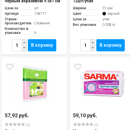
чёрным абразивом 9.5х7 см
12шт/упак
Цена за
шт.
Ширина
25 мм
Артикул
108777
Цвет
черный
Страна-
Цена за
упак
производитель
Словения
Вес упаковки
0.008 кг
Количество в
упаковке
9
В корзину
В корзину
57,92 руб.
59,10 руб.
(0)
(0)