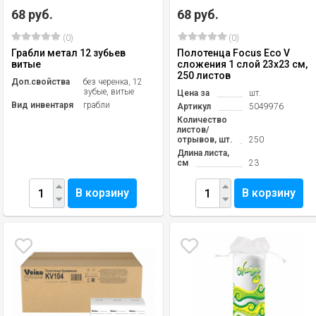
68 руб.
68 руб.
(0)
(0)
Грабли метал 12 зубьев
Полотенца Focus Eco V
витые
сложения 1 слой 23х23 см,
250 листов
Доп.свойства
без черенка, 12
зубые, витые
Цена за
шт.
Вид инвентаря
грабли
Артикул
5049976
Количество
листов/
отрывов, шт.
250
Длина листа,
см
23
В корзину
В корзину