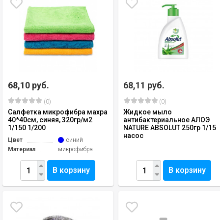
68,10 руб.
68,11 руб.
(0)
(0)
Салфетка микрофибра махра
Жидкое мыло
40*40см, синяя, 320гр/м2
антибактериальное АЛОЭ
1/150 1/200
NATURE ABSOLUT 250гр 1/15
насос
Цвет
синий
Материал
микрофибра
В корзину
В корзину