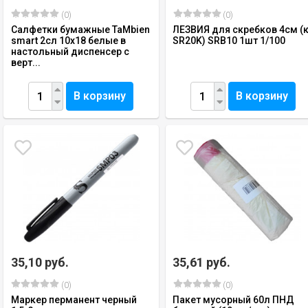
(0)
(0)
Салфетки бумажные TaMbien
ЛЕЗВИЯ для скребков 4см (
smart 2сл 10х18 белые в
SR20K) SRB10 1шт 1/100
настольный диспенсер с
верт...
В корзину
В корзину
35,10 руб.
35,61 руб.
(0)
(0)
Маркер перманент черный
Пакет мусорный 60л ПНД