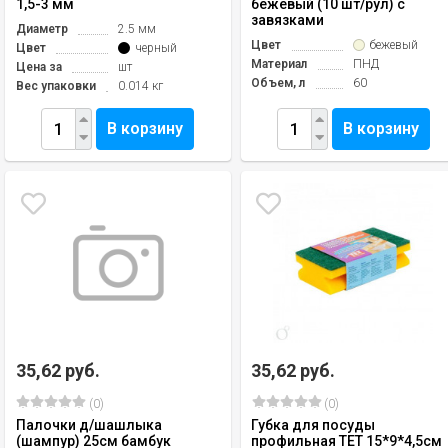
1,5-3 мм
бежевый (10 шт/рул) с
завязками
Диаметр
2.5 мм
Цвет
бежевый
Цвет
черный
Материал
ПНД
Цена за
шт
Объем, л
60
Вес упаковки
0.014 кг
В корзину
В корзину
35,62 руб.
35,62 руб.
(0)
(0)
Палочки д/шашлыка
Губка для посуды
(шампур) 25см бамбук
профильная ТЕТ 15*9*4,5см