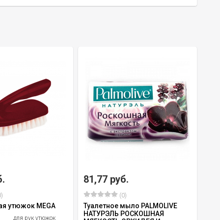
б.
81,77 руб.
)
(0)
ая утюжок MEGA
Туалетное мыло PALMOLIVE
НАТУРЭЛЬ РОСКОШНАЯ
для рук утюжок