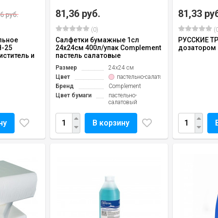
81,36 руб.
81,33 ру
6 руб.
(0)
(0
льное
Салфетки бумажные 1сл
РУССКИЕ Т
H-25
24х24см 400л/упак Complement
дозатором 
иститель и
пастель салатовые
Размер
24х24 см
Цвет
пастельно-салатовый
Бренд
Complement
Цвет бумаги
пастельно-
салатовый
ну
В корзину