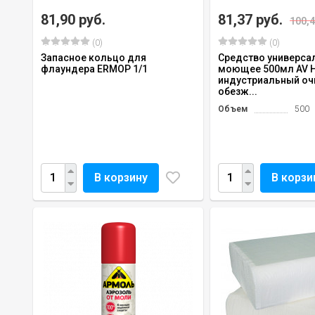
81,90 руб.
81,37 руб.
100,4
(0)
(0)
Запасное кольцо для
Средство универса
флаундера ERMOP 1/1
моющее 500мл AV 
индустриальный оч
обезж...
Объем
500
В корзину
В корзи