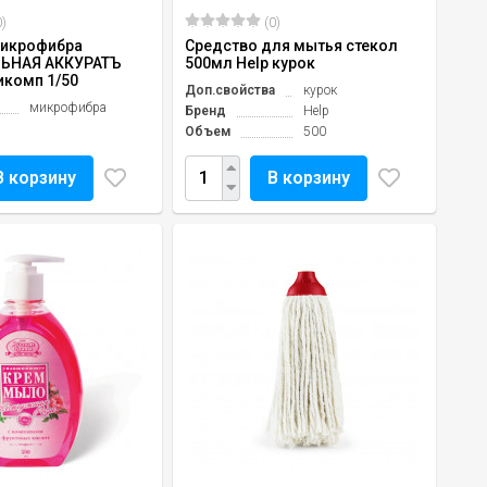
)
(0)
микрофибра
Средство для мытья стекол
ЬНАЯ АККУРАТЪ
500мл Help курок
икомп 1/50
Доп.свойства
курок
микрофибра
Бренд
Help
Объем
500
В корзину
В корзину