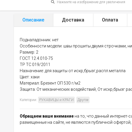
Нажмите на изображение для увеличения
Описание
Доставка
Оплата
Подналадонник: нет
Особенности модели: швы прошиты двумя строчками, н
Размер: 2
ГОСТ 12.4.010-75
ТР ТС 019/2011
Назначение: для защиты от искр,брызг,распл.металла
Цвет: хаки
Материал: Брезент ОП 530 г/м2
Защита: От механических воздействий, От искр,брызг р
Категории:
РУКАВИЦЫ и КРАГИ
Другое
Обращаем ваше внимание
на то, что данный интернет-
размещенные на сайте, не являются публичной офертой