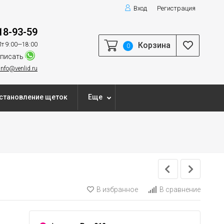
Вход
Регистрация
18-93-59
Корзина
т 9:00—18:00
0
писать
info@venlid.ru
становление щеток
Еще
В избранное
В сравнение