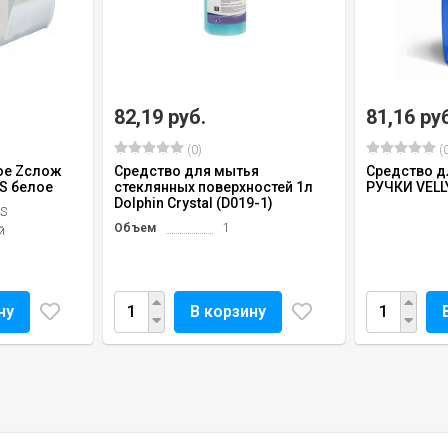
82,19 руб.
81,16 ру
(0)
(0
ое Zслож
Средство для мытья
Средство 
S белое
стеклянных поверхностей 1л
РУЧКИ VELLY
Dolphin Crystal (D019-1)
S
Объем
1
й
ну
В корзину