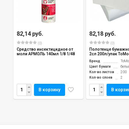
82,14 руб.
82,18 руб.
(0)
(0)
Средство инсектицидное от
Полотенце бумажн
моли АРМОЛЬ 140мл 1/8 1/48
2сл 200л/упак ToMo
Бренд
ToMo
Цвет бумаги
белы
Кол-во листов
200
Кол-во слоев
2
В корзину
В корзи