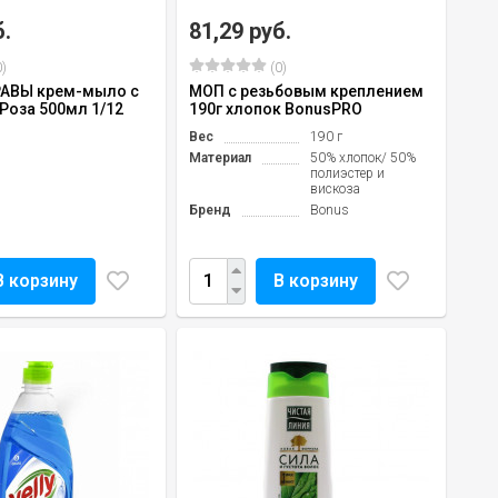
б.
81,29 руб.
)
(0)
РАВЫ крем-мыло с
МОП с резьбовым креплением
Роза 500мл 1/12
190г хлопок BonusPRO
Вес
190 г
Материал
50% хлопок/ 50%
полиэстер и
вискоза
Бренд
Bonus
В корзину
В корзину