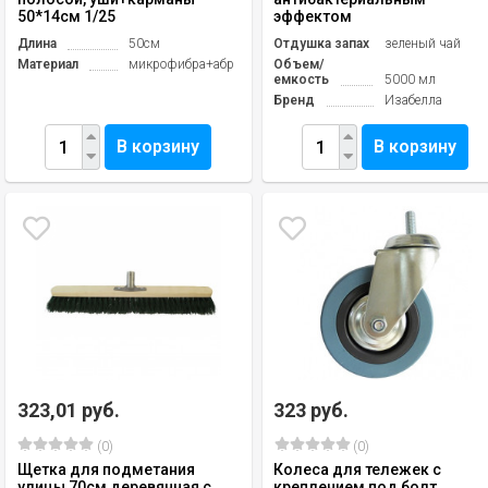
50*14см 1/25
эффектом
Длина
50см
Отдушка запах
зеленый чай
Материал
микрофибра+абразив
Объем/
емкость
5000 мл
Бренд
Изабелла
В корзину
В корзину
323,01 руб.
323 руб.
(0)
(0)
Щетка для подметания
Колеса для тележек с
улицы 70см деревянная с
креплением под болт,