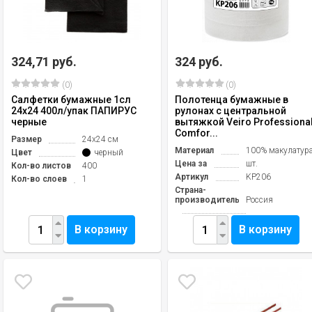
324,71 руб.
324 руб.
(0)
(0)
Салфетки бумажные 1сл
Полотенца бумажные в
24х24 400л/упак ПАПИРУС
рулонах с центральной
черные
вытяжкой Veiro Professiona
Comfor...
Размер
24х24 см
Материал
100% макулатур
Цвет
черный
Цена за
шт.
Кол-во листов
400
Артикул
KP206
Кол-во слоев
1
Страна-
производитель
Россия
В корзину
В корзину