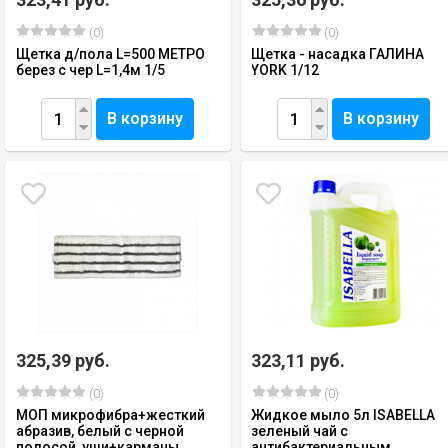
(0)
(0)
Щетка д/пола L=500 МЕТРО
Щетка - насадка ГАЛИНА
берез с чер L=1,4м 1/5
YORK 1/12
В корзину
В корзину
325,39 руб.
323,11 руб.
(0)
(0)
МОП микрофибра+жесткий
Жидкое мыло 5л ISABELLA
абразив, белый с черной
зеленый чай с
полосой, уши+карманы
антибактериальным