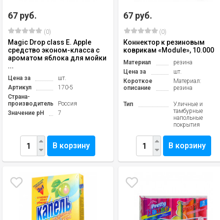
67 руб.
67 руб.
(0)
(0)
Magic Drop class E. Apple
Коннектор к резиновым
средство эконом-класса с
коврикам «Module», 10.000
ароматом яблока для мойки
Материал
резина
...
Цена за
шт.
Цена за
шт.
Короткое
Материал:
Артикул
170-5
описание
резина
Страна-
производитель
Россия
Тип
Уличные и
тамбурные
Значение pH
7
напольные
покрытия
В корзину
В корзину