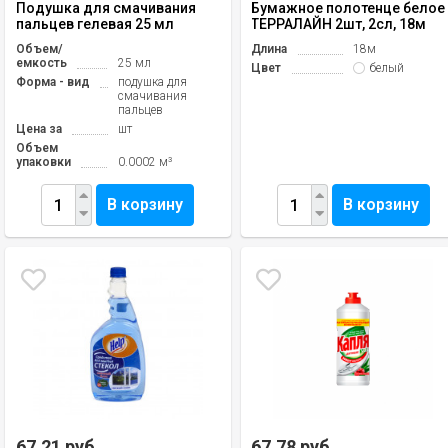
Подушка для смачивания
Бумажное полотенце белое
пальцев гелевая 25 мл
ТЕРРАЛАЙН 2шт, 2сл, 18м
Объем/
Длина
18м
емкость
25 мл
Цвет
белый
Форма - вид
подушка для
смачивания
пальцев
Цена за
шт
Объем
упаковки
0.0002 м³
В корзину
В корзину
67,21 руб.
67,78 руб.