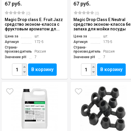
67 руб.
67 руб.
(0)
(0)
Magic Drop class E. Fruit Jazz
Magic Drop Сlass E Neutral
средство эконом-класса с
средство эконом-класса бе
фруктовым ароматом дл...
запаха для мойки посуды
Цена за
шт.
Цена за
шт.
Артикул
172-5
Артикул
175-5
Страна-
Страна-
производитель
Россия
производитель
Россия
Значение pH
7
Значение pH
7
В корзину
В корзину