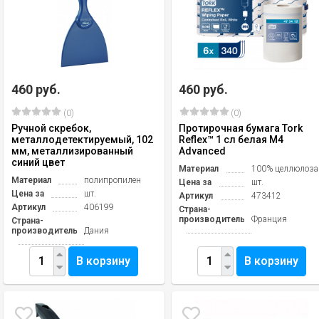
460 руб.
460 руб.
(0)
(0)
Ручной скребок,
Протирочная бумага Tork
металлодетектируемый, 102
Reflex™ 1 сл белая M4
мм, металлизированный
Advanced
синий цвет
Материал
100% целлюлоза
Материал
полипропилен
Цена за
шт.
Цена за
шт.
Артикул
473412
Артикул
406199
Страна-
производитель
Франция
Страна-
производитель
Дания
В корзину
В корзину