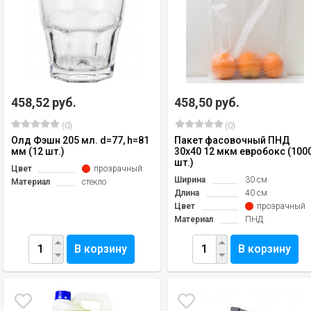
458,52 руб.
458,50 руб.
(0)
(0)
Олд Фэшн 205 мл. d=77, h=81
Пакет фасовочный ПНД
мм (12 шт.)
30х40 12 мкм евробокс (100
шт.)
Цвет
прозрачный
Ширина
30 см
Материал
стекло
Длина
40 см
Цвет
прозрачный
Материал
ПНД
В корзину
В корзину