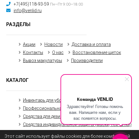
+7(495)118-93-59
Пн—Пт 9:00—18:00
info@venlid.ru
РАЗДЕЛЫ
Акции
Новости
Доставка и оплата
Контакты
О нас
Восстановление щеток
Вывоз макулатуры
Производители
КАТАЛОГ
Команда VENLID
Инвентарь для уборки
Уборочная техника
Здравствуйте! Готовы помочь
Профессиональная химия
вам. Напишите нам, если у
Средства для дезинфекции
вас появятся вопросы.
Средства индивидуальной защиты (маски, перчатки)
Бумажная продукция
Этот сайт использует файлы cookies для более комфортной