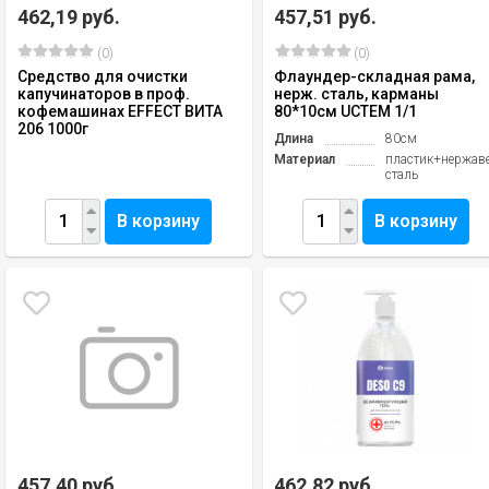
462,19 руб.
457,51 руб.
(0)
(0)
Средство для очистки
Флаундер-складная рама,
капучинаторов в проф.
нерж. сталь, карманы
кофемашинах EFFECT ВИТА
80*10см UCTEM 1/1
206 1000г
Длина
80см
Материал
пластик+нержа
сталь
В корзину
В корзину
457,40 руб.
462,82 руб.