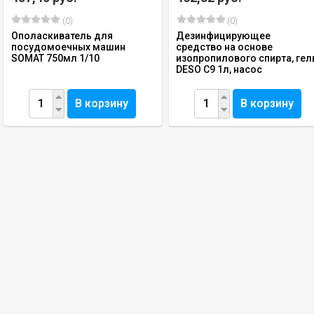
(0)
(0)
Ополаскиватель для
Дезинфицирующее
посудомоечных машин
средство на основе
SOMAT 750мл 1/10
изопропилового спирта, гел
DESO С9 1л, насос
В корзину
В корзину