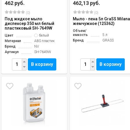
462 руб.
462,13 руб.
(0)
(0)
Под жидкое мыло
Мыло - пена 5л GraSS Milan
диспенсер 350 мл белый
жемчужное (125362)
пластиковый SH-7649W
Объем/
емкость
5 л
Цвет
белый
Бренд
GRASS
Материал
ABS пластик
Бренд
NV
Артикул
SH-7649W
В корзину
В корзину