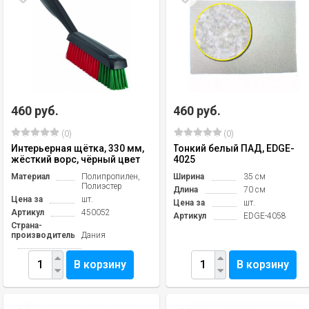
460 руб.
460 руб.
(0)
(0)
Интерьерная щётка, 330 мм,
Тонкий белый ПАД, EDGE-
жёсткий ворс, чёрный цвет
4025
Материал
Полипропилен,
Ширина
35 см
Полиэстер
Длина
70 см
Цена за
шт.
Цена за
шт.
Артикул
450052
Артикул
EDGE-4058
Страна-
производитель
Дания
В корзину
В корзину