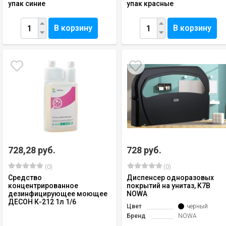
упак синие
упак красные
В корзину
В корзину
728,28 руб.
728 руб.
(0)
(0)
Средство
Диспенсер одноразовых
концентрированное
покрытий на унитаз, K7B
дезинфицирующее моющее
NOWA
ДЕСОН К-212 1л 1/6
Цвет
черный
Бренд
NOWA