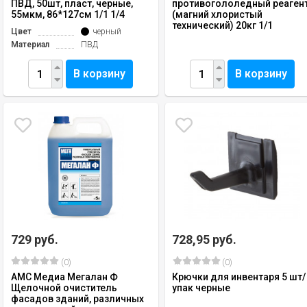
ПВД, 50шт, пласт, черные,
противогололедный реаген
55мкм, 86*127см 1/1 1/4
(магний хлористый
технический) 20кг 1/1
Цвет
черный
Материал
ПВД
В корзину
В корзину
729 руб.
728,95 руб.
(0)
(0)
АМС Медиа Мегалан Ф
Крючки для инвентаря 5 шт/
Щелочной очиститель
упак черные
фасадов зданий, различных