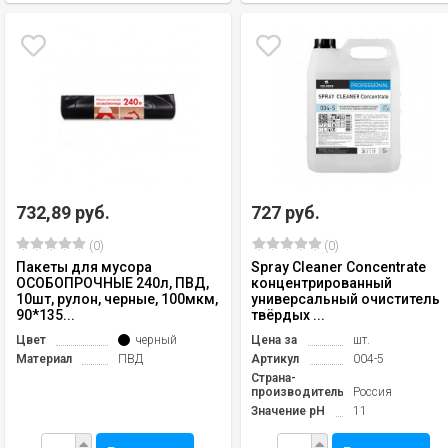
732,89 руб.
727 руб.
(0)
(0)
Пакеты для мусора
Spray Cleaner Concentrate
ОСОБОПРОЧНЫЕ 240л, ПВД,
концентрированный
10шт, рулон, черные, 100мкм,
универсальный очиститель
90*135...
твёрдых ...
Цвет
черный
Цена за
шт.
Материал
ПВД
Артикул
004-5
Страна-
производитель
Россия
Значение pH
11