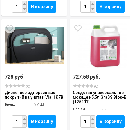
В корзину
В корзину
728 руб.
727,58 руб.
(0)
(0)
Диспенсер одноразовых
Средство универсальное
покрытий на унитаз, Vialli K7B
моющее 5,5л GraSS Bios-B
(125201)
Бренд
VIALLI
Объем
5.5
В корзину
В корзину