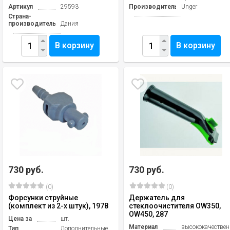
Артикул
29593
Производитель
Unger
Страна-
производитель
Дания
В корзину
В корзину
730 руб.
730 руб.
(0)
(0)
Форсунки струйные
Держатель для
(комплект из 2-х штук), 1978
стеклоочистителя OW350,
OW450, 287
Цена за
шт.
Материал
высококачестве
Тип
Дополнительные