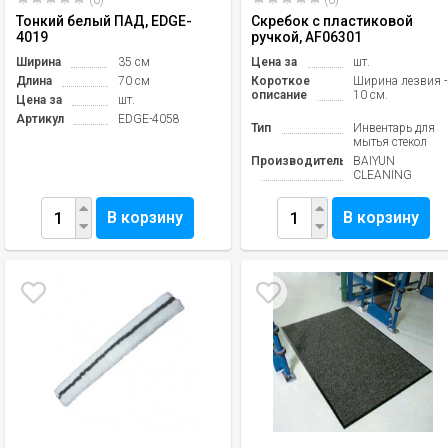
(0)
(0)
Тонкий белый ПАД, EDGE-
Скребок с пластиковой
4019
ручкой, AF06301
Ширина
35 см
Цена за
шт.
Длина
70 см
Короткое
Ширина лезвия -
описание
10 см.
Цена за
шт.
Артикул
EDGE-4058
Тип
Инвентарь для
мытья стекол
Производитель
BAIYUN
CLEANING
В корзину
В корзину