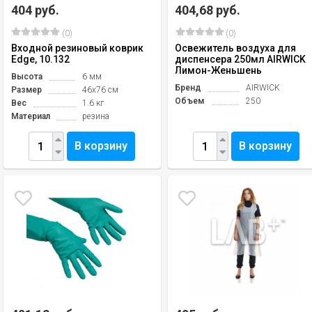
404 руб.
404,68 руб.
(0)
(0)
Входной резиновый коврик
Освежитель воздуха для
Edge, 10.132
диспенсера 250мл AIRWICK
Лимон-Женьшень
Высота
6 мм
Бренд
AIRWICK
Размер
46х76 см
Объем
250
Вес
1.6 кг
Материал
резина
В корзину
В корзину