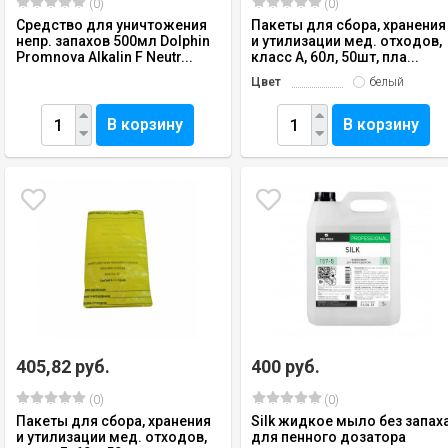
(0)
(0)
Средство для уничтожения
Пакеты для сбора, хранения
непр. запахов 500мл Dolphin
и утилизации мед. отходов,
Promnova Alkalin F Neutr...
класс А, 60л, 50шт, пла...
Цвет
белый
В корзину
В корзину
405,82 руб.
400 руб.
(0)
(0)
Пакеты для сбора, хранения
Silk жидкое мыло без запах
и утилизации мед. отходов,
для пенного дозатора