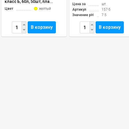
класс Б, 60л, 50шт, пла...
Цена за
шт.
Цвет
желтый
Артикул
157-5
Значение pH
7.5
В корзину
В корзину