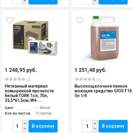
1 248,95 руб.
1 251,48 руб.
(0)
(0)
Нетканный материал
Высокощелочное пенное
повышенной прочности
моющее средство GIOS F16
белый TORK 1сл, 70л,
5л 1/4
35,5*61,5см, W4-...
Цвет
белый
Кол-во листов
70 листов
В корзину
В корзину