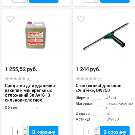
1 255,52 руб.
1 244 руб.
(0)
(0)
Средство для удаления
Сгон (склиз) для окон
накипи и минеральных
«УниТек», OW350
отложений 5л AV K-13
Ширина
45 см
сильнокислотное
Материал
высококачестве
Объем
5
сталь
Цена за
шт.
Артикул
OW450
В корзину
В корзину