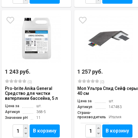
1 243 руб.
1 257 руб.
(0)
(0)
Pro-brite Anika General
Моп Ультра Спид Сейф серы
Средство для чистки
40 см
ватерлинии бассейна, 5 л
Цена за
шт.
Цена за
шт.
Артикул
147483
Артикул
368-5
Страна-
производитель
Италия
Значение pH
11
В корзину
В корзину