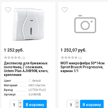
1 252 руб.
1 252,07 руб.
(0)
(0)
Диспенсер для бумажных
МОП микрофибра 50*14см
полотенец Z сложения,
Sprint Brusch Progressive,
Uctem Plas AJHB908, ключ,
карман 1/1
крепление
Цвет
белый
Материал
ABS пластик
Бренд
UCTEM PLAS
Артикул
AJHB908
В корзину
В корзину