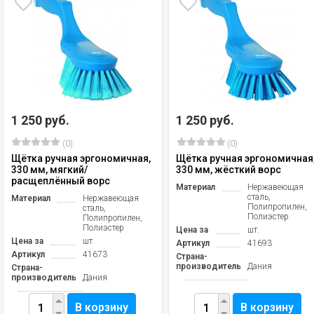
1 250 руб.
1 250 руб.
(0)
(0)
Щётка ручная эргономичная,
Щётка ручная эргономичная
330 мм, мягкий/
330 мм, жёсткий ворс
расщеплённый ворс
Материал
Нержавеющая
сталь,
Материал
Нержавеющая
Полипропилен,
сталь,
Полиэстер
Полипропилен,
Полиэстер
Цена за
шт.
Цена за
шт.
Артикул
41693
Артикул
41673
Страна-
производитель
Дания
Страна-
производитель
Дания
В корзину
В корзину