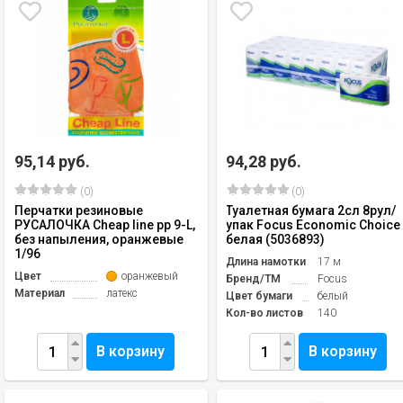
95,14 руб.
94,28 руб.
(0)
(0)
Перчатки резиновые
Туалетная бумага 2сл 8рул/
РУСАЛОЧКА Cheap line рр 9-L,
упак Focus Economic Choice
без напыления, оранжевые
белая (5036893)
1/96
Длина намотки
17 м
Цвет
оранжевый
Бренд/TM
Focus
Материал
латекс
Цвет бумаги
белый
Кол-во листов
140
В корзину
В корзину