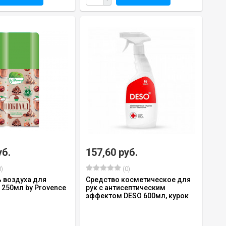
уб.
157,60 руб.
)
(0)
 воздуха для
Средство косметическое для
 250мл by Provence
рук с антисептическим
эффектом DESO 600мл, курок