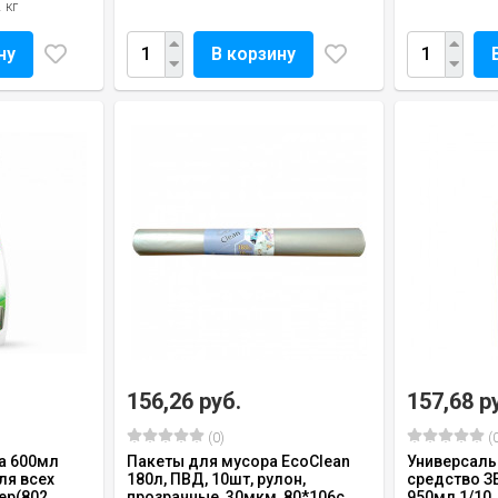
 кг
ну
В корзину
156,26 руб.
157,68 р
(0)
(0
а 600мл
Пакеты для мусора EcoClean
Универсал
ля всех
180л, ПВД, 10шт, рулон,
средство З
р(802...
прозрачные, 30мкм, 80*106с...
950мл 1/10