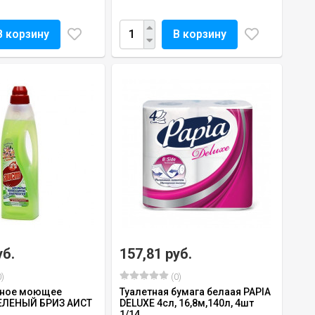
В корзину
В корзину
уб.
157,81 руб.
)
(0)
ьное моющее
Туалетная бумага белаая PAPIA
ЕЛЕНЫЙ БРИЗ АИСТ
DELUXE 4сл, 16,8м,140л, 4шт
1/14