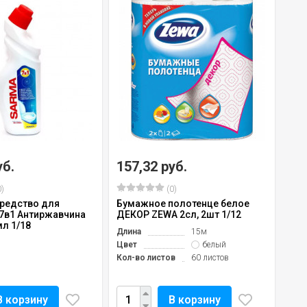
уб.
157,32 руб.
)
(0)
редство для
Бумажное полотенце белое
 7в1 Антиржавчина
ДЕКОР ZEWA 2сл, 2шт 1/12
л 1/18
Длина
15м
Цвет
белый
Кол-во листов
60 листов
В корзину
В корзину