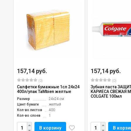
157,14 руб.
157,14 руб.
(0)
(0)
Салфетки бумажные 1сл 24х24
Зубная паста ЗАЩИ
400л/упак TaMbien желтые
КАРИЕСА СВЕЖАЯ М
COLGATE 100мл
Размер
24х24 см
Цвет бумаги
желтый
Кол-во листов
400
Кол-во слоев
1
В корзину
В корзи