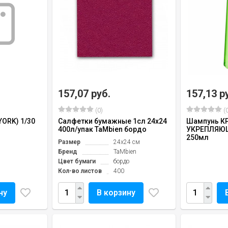
157,07 руб.
157,13 р
(0)
(0
YORK) 1/30
Салфетки бумажные 1сл 24х24
Шампунь К
400л/упак TaMbien бордо
УКРЕПЛЯЮ
250мл
Размер
24х24 см
Бренд
TaMbien
Цвет бумаги
бордо
Кол-во листов
400
ну
В корзину