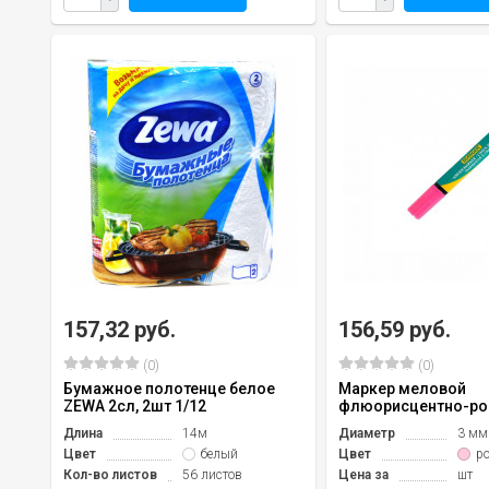
157,32 руб.
156,59 руб.
(0)
(0)
Бумажное полотенце белое
Маркер меловой
ZEWA 2сл, 2шт 1/12
флюорисцентно-ро
Длина
14м
Диаметр
3 мм
Цвет
белый
Цвет
р
Кол-во листов
56 листов
Цена за
шт