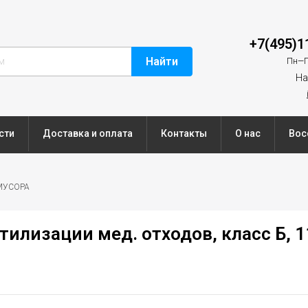
+7(495)1
Найти
Пн—П
На
сти
Доставка и оплата
Контакты
О нас
Вос
МУСОРА
тилизации мед. отходов, класс Б, 1