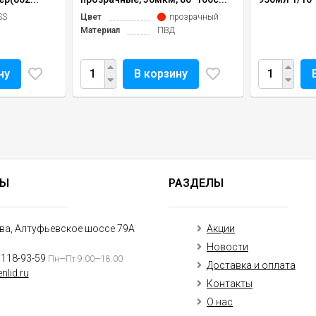
SS
Цвет
прозрачный
Материал
ПВД
ну
В корзину
ТЫ
РАЗДЕЛЫ
ква, Алтуфьевское шоссе 79А
Акции
Новости
)118-93-59
Пн—Пт 9:00—18:00
Доставка и оплата
nlid.ru
Контакты
О нас