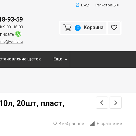
Вход
Регистрация
18-93-59
Корзина
т 9:00—18:00
0
писать
info@venlid.ru
становление щеток
Еще
10л, 20шт, пласт,
В избранное
В сравнение