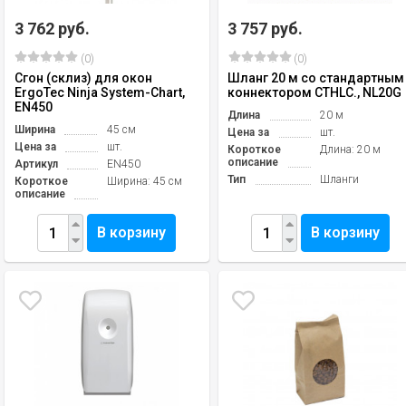
3 762 руб.
3 757 руб.
(0)
(0)
Сгон (склиз) для окон
Шланг 20 м со стандартным
ErgoTec Ninja System-Chart,
коннектором CTHLC., NL20G
EN450
Длина
20 м
Ширина
45 см
Цена за
шт.
Цена за
шт.
Короткое
Длина: 20 м
описание
Артикул
EN450
Тип
Шланги
Короткое
Ширина: 45 см
описание
В корзину
В корзину