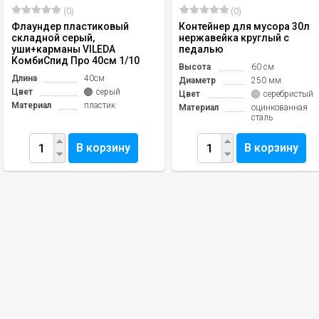
(0)
(0)
Флаундер пластиковый
Контейнер для мусора 30л
складной серый,
нержавейка круглый с
уши+карманы VILEDA
педалью
КомбиСпид Про 40см 1/10
Высота
60 см
Длина
40см
Диаметр
250 мм
Цвет
серый
Цвет
серебристый
Материал
пластик
Материал
оцинкованная
сталь
В корзину
В корзину