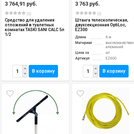
3 764,91 руб.
3 763 руб.
(0)
(0)
Средство для удаления
Штанга телескопическая,
отложений в туалетных
двухсекционная OptiLoc,
комнатах TASKI SANI CALC 5л
EZ300
1/2
Длина
6 м
Материал
высококачестве
алюминий
Цена за
шт.
Артикул
EZ600
В корзину
В корзину