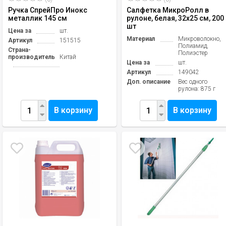
Ручка СпрейПро Инокс
Салфетка МикроРолл в
металлик 145 см
рулоне, белая, 32х25 см, 200
шт
Цена за
шт.
Материал
Микроволокно,
Артикул
151515
Полиамид,
Страна-
Полиэстер
производитель
Китай
Цена за
шт.
Артикул
149042
Доп. описание
Вес одного
рулона: 875 г
В корзину
В корзину