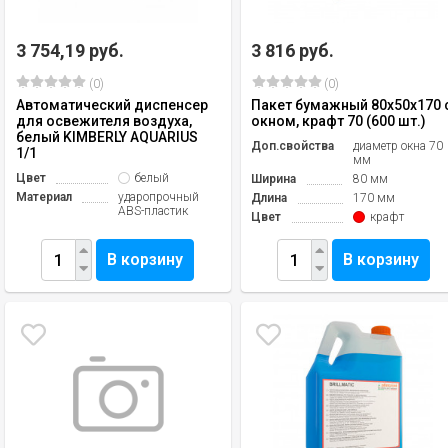
3 754,19 руб.
3 816 руб.
(0)
(0)
Автоматический диспенсер
Пакет бумажный 80х50х170 
для освежителя воздуха,
окном, крафт 70 (600 шт.)
белый KIMBERLY AQUARIUS
Доп.свойства
диаметр окна 70
1/1
мм
Цвет
белый
Ширина
80 мм
Материал
ударопрочный
Длина
170 мм
ABS-пластик
Цвет
крафт
В корзину
В корзину