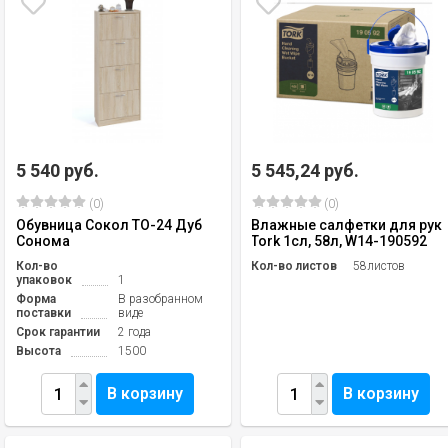
5 540 руб.
5 545,24 руб.
(0)
(0)
Обувница Сокол ТО-24 Дуб
Влажные салфетки для рук
Сонома
Tork 1сл, 58л, W14-190592
Кол-во
Кол-во листов
58листов
упаковок
1
Форма
В разобранном
поставки
виде
Срок гарантии
2 года
Высота
1500
В корзину
В корзину