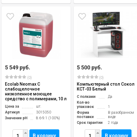
5 549 руб.
5 500 руб.
(0)
(0)
Ecolab Neomax C
Компьютерный стол Сокол
слабощелочное
КСТ-03 Белый
низкопенное моющее
С полками
Да
средство с полимерами, 10 л
Кол-во
Цена за
шт.
упаковок
1
Артикул
3015050
Форма
В разобранном
поставки
виде
Значение pH
8.6-9.1 (100%)
Срок гарантии
2 года
В корзину
В корзину