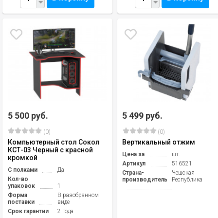
5 500 руб.
5 499 руб.
(0)
(0)
Компьютерный стол Сокол
Вертикальный отжим
КСТ-03 Черный с красной
Цена за
шт.
кромкой
Артикул
516521
С полками
Да
Страна-
Чешская
Кол-во
производитель
Республика
упаковок
1
Форма
В разобранном
поставки
виде
Срок гарантии
2 года