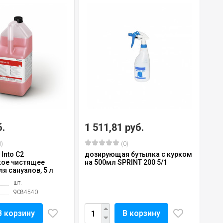
б.
1 511,81 руб.
)
(0)
 Into C2
дозирующая бутылка с курком
кое чистящее
на 500мл SPRINT 200 5/1
я санузлов, 5 л
шт.
9084540
В корзину
В корзину