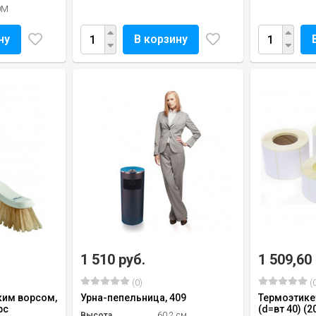
0M
ну
В корзину
1 510 руб.
1 509,60
(0)
(0
ким ворсом,
Урна-пепельница, 409
Термоэтике
рс
(d=вт 40) (2
Высота
60,2 см