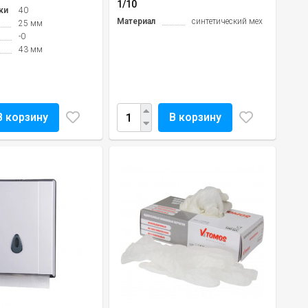
1/10
ки
40
Материал
синтетический мех
25 мм
-0
43 мм
В корзину
В корзину