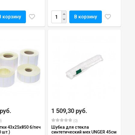
В корзину
В корзину
 руб.
1 509,30 руб.
)
(0)
тки 43х25х850 б/печ
Шубка для стекла
0 шт.)
синтетический мех UNGER 45см