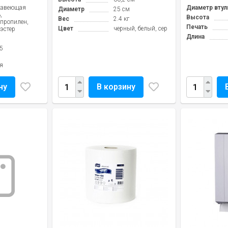
жавеющая
Диаметр втул
Диаметр
25 см
,
Высота
Вес
2.4 кг
пропилен,
Печать
Цвет
черный, белый, серый, бордо
эстер
Длина
5
я
ну
В корзину