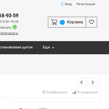
Вход
Регистрация
18-93-59
Корзина
т 9:00—18:00
0
писать
info@venlid.ru
становление щеток
Еще
В избранное
В сравнение