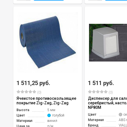
1 511,25 руб.
1 511 руб.
(0)
(0)
Ячеистое противоскользящее
Диспенсер для сал
покрытие Zig-Zag, Zig-Zag
серебристый, настол
NP80M
Высота
5 мм
Цвет
с
Цвет
голубой
Материал
ABS 
Материал
винил
Бренд
VIALL
Цена за
п/м