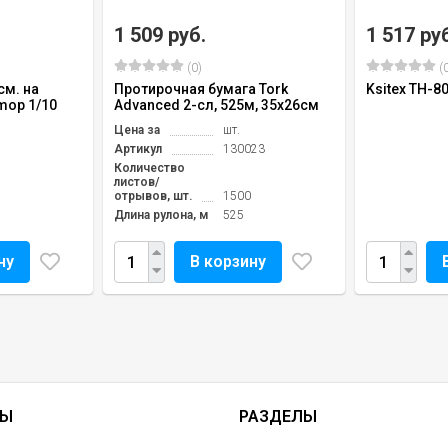
1 509 руб.
1 517 ру
(0)
(0
см. на
Протирочная бумага Tork
Ksitex TH-8
mop 1/10
Advanced 2-сл, 525м, 35х26см
Цена за
шт.
Артикул
130023
Количество
листов/
отрывов, шт.
1500
Длина рулона, м
525
ну
В корзину
ТЫ
РАЗДЕЛЫ