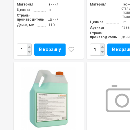
Материал
винил
Материал
Нер
сталь
Цена за
шт.
Поли
Страна-
Поли
производитель
Дания
Цена за
шт.
Длина, мм
110
Артикул
4288
Страна-
производитель
Дани
В корзину
В корзи