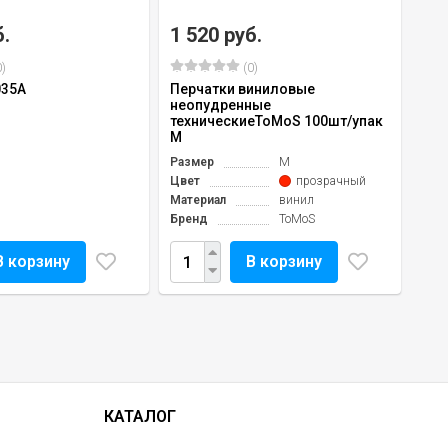
б.
1 520 руб.
)
(0)
035A
Перчатки виниловые
неопудренные
техническиеToMoS 100шт/упак
M
Размер
M
Цвет
прозрачный
Материал
винил
Бренд
ToMoS
В корзину
В корзину
КАТАЛОГ