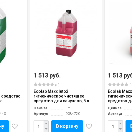
1 513 руб.
1 513 ру
(0)
(0
Ecolab Maxx Into2
Ecolab Maxx
 средство
гигиеническое чистящее
гигиеничес
 л
средство для санузлов, 5 л
средство дл
Цена за
шт.
Цена за
440
Артикул
9084720
Артикул
ну
В корзину