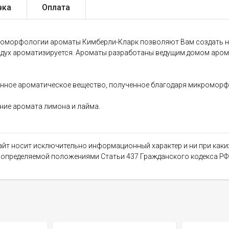
вка
Оплата
оморфологии ароматы Кимберли-Кларк позволяют Вам создать н
здух ароматизируется. Ароматы разработаны ведущим домом арома
ное ароматическое вещество, полученное благодаря микроморфно
ние аромата лимона и лайма.
сайт носит исключительно информационный характер и ни при как
, определяемой положениями Статьи 437 Гражданского кодекса РФ