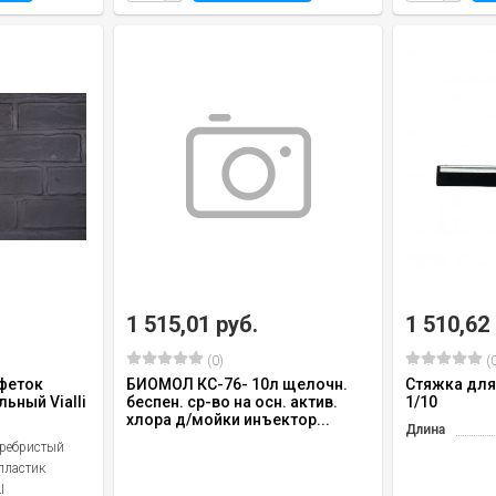
1 515,01 руб.
1 510,62
(0)
(0
феток
БИОМОЛ КС-76- 10л щелочн.
Стяжка для
ьный Vialli
беспен. ср-во на осн. актив.
1/10
хлора д/мойки инъектор...
Длина
еребристый
пластик
I