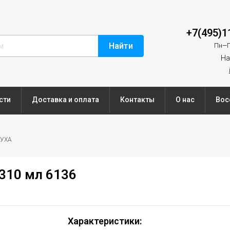
+7(495)1
Найти
Пн—П
На
сти
Доставка и оплата
Контакты
О нас
Вос
УХА
310 мл 6136
Характеристики: