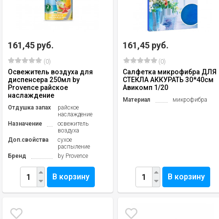
161,45 руб.
161,45 руб.
(0)
(0)
Освежитель воздуха для
Салфетка микрофибра ДЛЯ
диспенсера 250мл by
СТЕКЛА АККУРАТЬ 30*40см
Provence райское
Авикомп 1/20
наслаждение
Материал
микрофибра
Отдушка запах
райское
наслаждение
Назначение
освежитель
воздуха
Доп.свойства
сухое
распыление
Бренд
by Provence
В корзину
В корзину