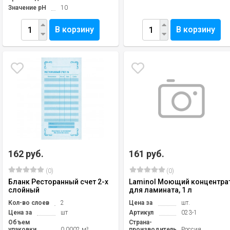
Значение pH
10
В корзину
В корзину
162 руб.
161 руб.
(0)
(0)
Бланк Ресторанный счет 2-х
Laminol Моющий концентра
слойный
для ламината, 1 л
Кол-во слоев
2
Цена за
шт.
Цена за
шт
Артикул
023-1
Объем
Страна-
упаковки
0.0002 м³
производитель
Россия