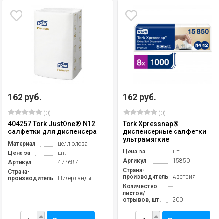
162 руб.
162 руб.
(0)
(0)
404257 Tork JustOne® N12
Tork Xpressnap®
салфетки для диспенсера
диспенсерные салфетки
ультрамягкие
Материал
целлюлоза
Цена за
шт.
Цена за
шт.
Артикул
15850
Артикул
477687
Страна-
Страна-
производитель
Австрия
производитель
Нидерланды
Количество
листов/
отрывов, шт.
200