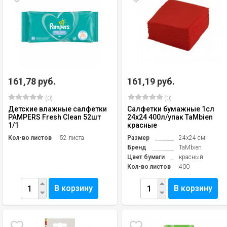
161,78 руб.
161,19 руб.
(0)
(0)
Детские влажные салфетки
Салфетки бумажные 1сл
PAMPERS Fresh Clean 52шт
24х24 400л/упак TaMbien
1/1
красные
Кол-во листов
52 листа
Размер
24х24 см
Бренд
TaMbien
Цвет бумаги
красный
Кол-во листов
400
В корзину
В корзину