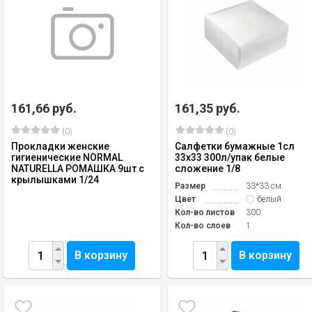
161,66 руб.
161,35 руб.
(0)
(0)
Прокладки женские
Салфетки бумажные 1сл
гигиенические NORMAL
33х33 300л/упак белые
NATURELLA РОМАШКА 9шт с
сложение 1/8
крылышками 1/24
Размер
33*33 см
Цвет
белый
Кол-во листов
300
Кол-во слоев
1
В корзину
В корзину