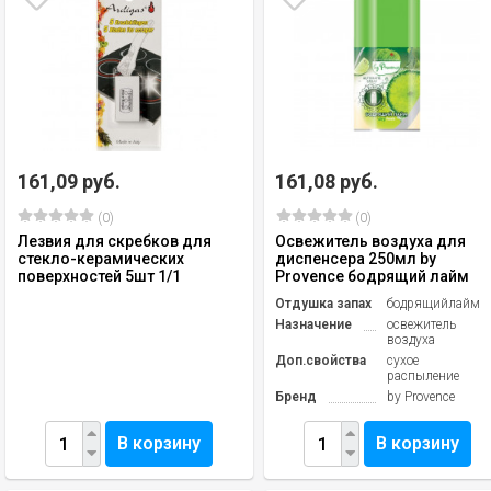
161,09 руб.
161,08 руб.
(0)
(0)
Лезвия для скребков для
Освежитель воздуха для
стекло-керамических
диспенсера 250мл by
поверхностей 5шт 1/1
Provence бодрящий лайм
Отдушка запах
бодрящийлайм
Назначение
освежитель
воздуха
Доп.свойства
сухое
распыление
Бренд
by Provence
В корзину
В корзину