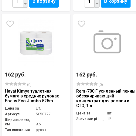
В корзину
В корзину
162 руб.
162 руб.
(0)
(0)
Hayat Kimya туалетная
Rem-700 F усиленный пенны
бумага в средних рулонах
обезжиривающий
Focus Eco Jumbo 525m
концентрат для ремзон и
СТО, 1 л
Цена за
шт.
Цена за
шт.
Артикул
5050777
Значение pH
12
Ширина листа,
см
9.5
Тип сложения
рулон