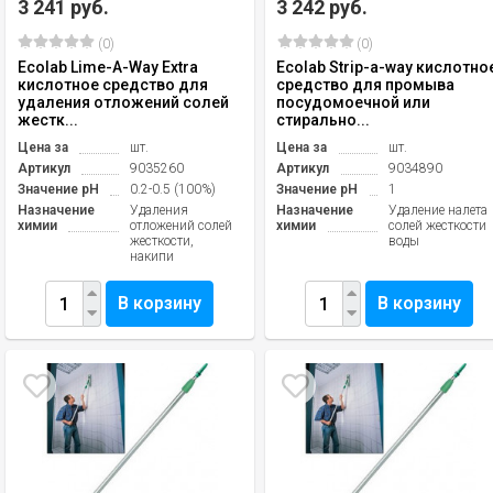
3 241 руб.
3 242 руб.
(0)
(0)
Ecolab Lime-A-Way Extra
Ecolab Strip-a-way кислотно
кислотное средство для
средство для промыва
удаления отложений солей
посудомоечной или
жестк...
стирально...
Цена за
шт.
Цена за
шт.
Артикул
9035260
Артикул
9034890
Значение pH
0.2-0.5 (100%)
Значение pH
1
Назначение
Удаления
Назначение
Удаление налета
химии
отложений солей
химии
солей жесткости
жесткости,
воды
накипи
В корзину
В корзину