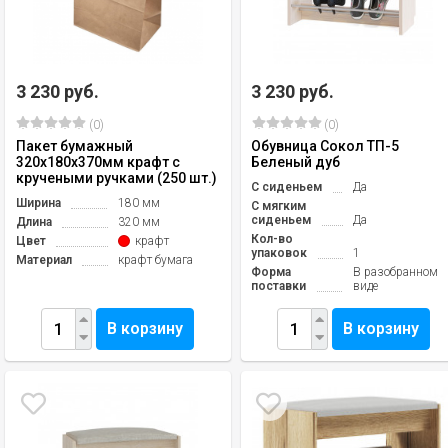
3 230 руб.
3 230 руб.
(0)
(0)
Пакет бумажный
Обувница Сокол ТП-5
320х180х370мм крафт с
Беленый дуб
кручеными ручками (250 шт.)
С сиденьем
Да
Ширина
180 мм
С мягким
сиденьем
Да
Длина
320 мм
Кол-во
Цвет
крафт
упаковок
1
Материал
крафт бумага
Форма
В разобранном
поставки
виде
В корзину
В корзину