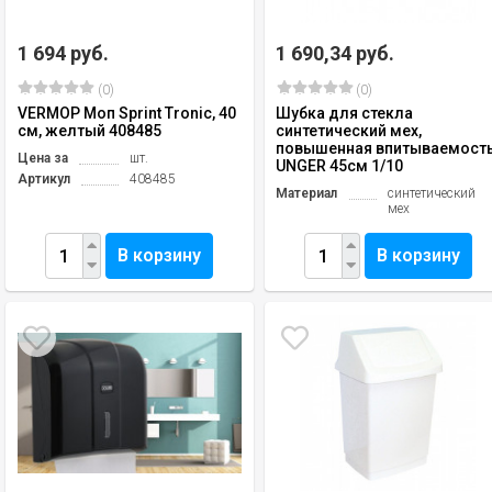
1 694 руб.
1 690,34 руб.
(0)
(0)
VERMOP Моп Sprint Tronic, 40
Шубка для стекла
см, желтый 408485
синтетический мех,
повышенная впитываемост
Цена за
шт.
UNGER 45см 1/10
Артикул
408485
Материал
синтетический
мех
В корзину
В корзину