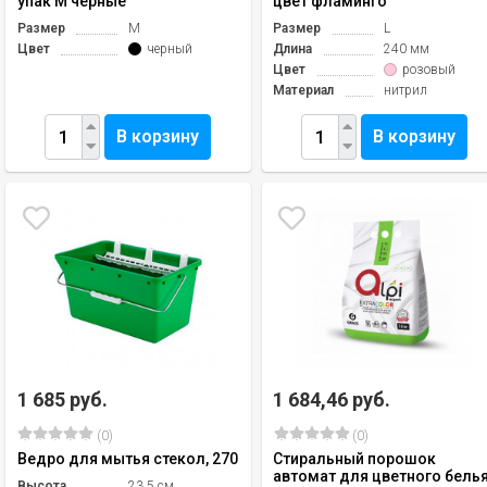
упак M черные
цвет фламинго
Размер
M
Размер
L
Цвет
черный
Длина
240 мм
Цвет
розовый
Материал
нитрил
В корзину
В корзину
1 685 руб.
1 684,46 руб.
(0)
(0)
Ведро для мытья стекол, 270
Стиральный порошок
автомат для цветного бель
Высота
23,5 см