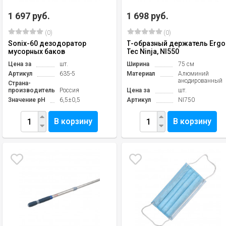
1 697 руб.
1 698 руб.
(0)
(0)
Sonix-60 дезодоратор
Т-образный держатель Ergo
мусорных баков
Tec Ninja, NI550
Цена за
шт.
Ширина
75 см
Артикул
635-5
Материал
Алюминий
анодированный
Страна-
производитель
Россия
Цена за
шт.
Значение pH
6,5±0,5
Артикул
NI750
В корзину
В корзину