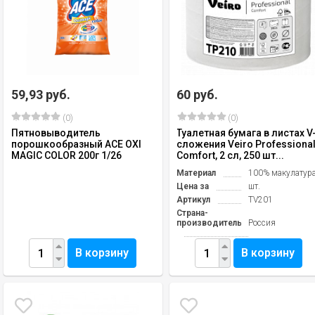
59,93 руб.
60 руб.
(0)
(0)
Пятновыводитель
Туалетная бумага в листах V
порошкообразный ACE OXI
сложения Veiro Professiona
MAGIC COLOR 200г 1/26
Comfort, 2 сл, 250 шт...
Материал
100% макулатур
Цена за
шт.
Артикул
TV201
Страна-
производитель
Россия
В корзину
В корзину