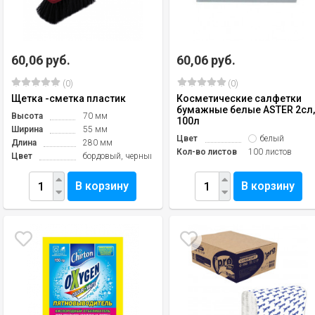
60,06 руб.
60,06 руб.
(0)
(0)
Щетка -сметка пластик
Косметические салфетки
бумажные белые ASTER 2сл
Высота
70 мм
100л
Ширина
55 мм
Цвет
белый
Длина
280 мм
Кол-во листов
100 листов
Цвет
бордовый, черный ворс
В корзину
В корзину