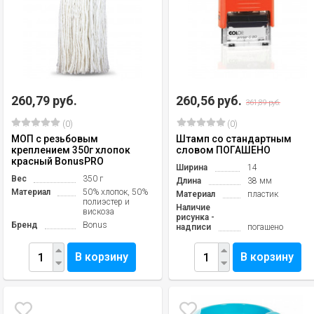
260,79 руб.
260,56 руб.
361,89 руб.
(0)
(0)
МОП с резьбовым
Штамп со стандартным
креплением 350г хлопок
словом ПОГАШЕНО
красный BonusPRO
Ширина
14
Вес
350 г
Длина
38 мм
Материал
50% хлопок, 50%
Материал
пластик
полиэстер и
Наличие
вискоза
рисунка -
Бренд
Bonus
надписи
погашено
В корзину
В корзину