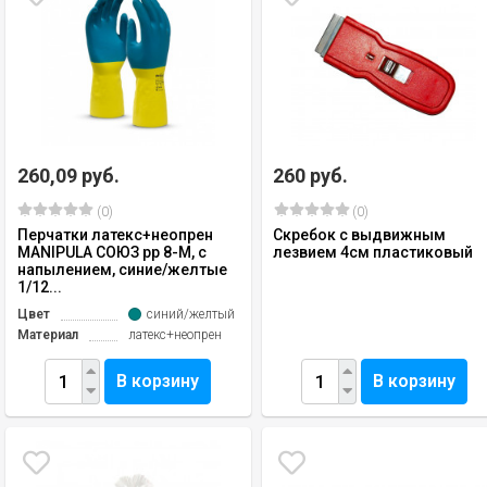
260,09 руб.
260 руб.
(0)
(0)
Перчатки латекс+неопрен
Скребок с выдвижным
MANIPULA СОЮЗ рр 8-М, с
лезвием 4см пластиковый
напылением, синие/желтые
1/12...
Цвет
синий/желтый
Материал
латекс+неопрен
В корзину
В корзину