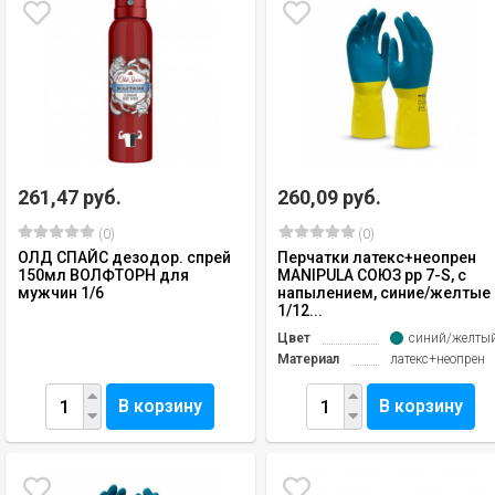
261,47 руб.
260,09 руб.
(0)
(0)
ОЛД СПАЙС дезодор. спрей
Перчатки латекс+неопрен
150мл ВОЛФТОРН для
MANIPULA СОЮЗ рр 7-S, с
мужчин 1/6
напылением, синие/желтые
1/12...
Цвет
синий/желты
Материал
латекс+неопрен
В корзину
В корзину