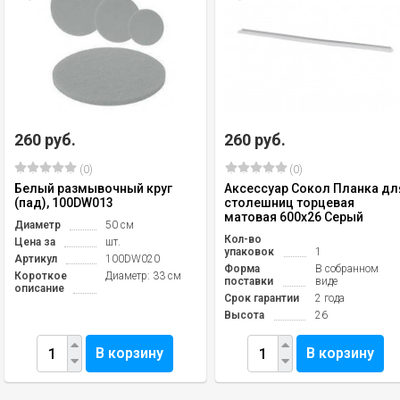
260 руб.
260 руб.
(0)
(0)
Белый размывочный круг
Аксессуар Сокол Планка дл
(пад), 100DW013
столешниц торцевая
матовая 600х26 Серый
Диаметр
50 см
Кол-во
Цена за
шт.
упаковок
1
Артикул
100DW020
Форма
В собранном
Короткое
Диаметр: 33 см
поставки
виде
описание
Срок гарантии
2 года
Высота
26
В корзину
В корзину