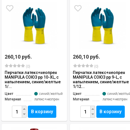
260,10 руб.
260,10 руб.
(0)
(0)
Перчатки латекс+неопрен
Перчатки латекс+неопрен
MANIPULA СОЮЗ рр 10-XL, с
MANIPULA СОЮЗ рр 9-L, с
напылением, синие/желтые
напылением, синие/желтые
1/...
1/12...
Цвет
синий/желтый
Цвет
синий/желты
Материал
латекс+неопрен
Материал
латекс+неопрен
В корзину
В корзину