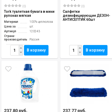
(0)
(0)
Tork туалетная бумага в мини
Салфетки
рулонах мягкая
дезинфицирующие ДЕЗОН-
АНТИСЕПТИК 60шт
Материал
100% целлюлоза
Цена за
шт.
Артикул
120243
Страна-
производитель
Россия
В корзину
В корзину
237,80 руб.
237,77 руб.