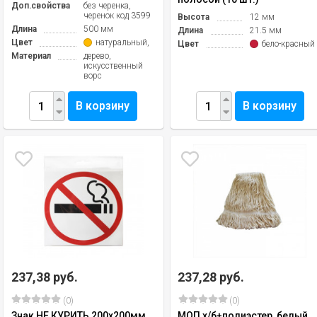
Доп.свойства
без черенка,
черенок код 3599
Высота
12 мм
Длина
500 мм
Длина
21.5 мм
Цвет
натуральный, черный, желтый
Цвет
бело-красный
Материал
дерево,
искусственный
ворс
В корзину
В корзину
237,38 руб.
237,28 руб.
(0)
(0)
Знак НЕ КУРИТЬ 200х200мм
МОП х/б+полиэстер, белый