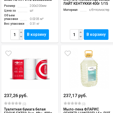
ЛАЙТ КЕНТУККИ 400г 1/15
Размер
200х200мм
Материал
х/б+полиэстер
Цена за
шт
Объем
упаковки
0.0205 м³
Вес упаковки
0.31 кг
В корзину
В корзину
237,26 руб.
237,17 руб.
(0)
(0)
Туалетная бумага белая
Мыло-пена ФЛАРИС