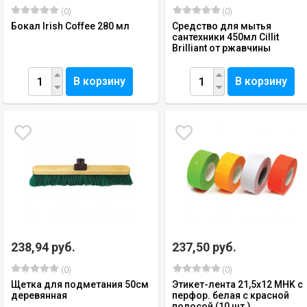
(0)
(0)
Бокал Irish Coffee 280 мл
Средство для мытья
сантехники 450мл Cillit
Brilliant от ржавчины
В корзину
В корзину
238,94 руб.
237,50 руб.
(0)
(0)
Щетка для подметания 50см
Этикет-лента 21,5х12 MHK с
деревянная
перфор. белая с красной
полосой (10 шт.)