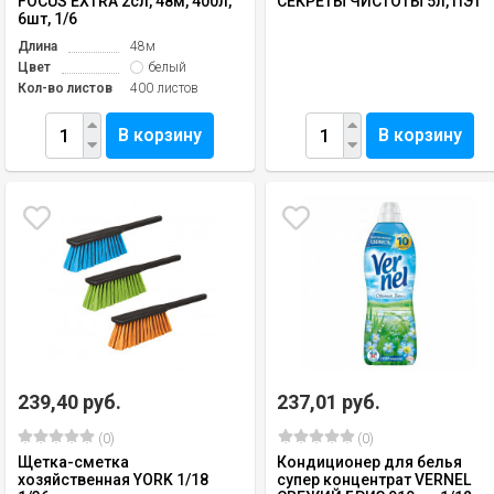
FOCUS EXTRA 2сл, 48м, 400л,
СЕКРЕТЫ ЧИСТОТЫ 5л, ПЭТ
6шт, 1/6
Длина
48м
Цвет
белый
Кол-во листов
400 листов
В корзину
В корзину
239,40 руб.
237,01 руб.
(0)
(0)
Щетка-сметка
Кондиционер для белья
хозяйственная YORK 1/18
супер концентрат VERNEL