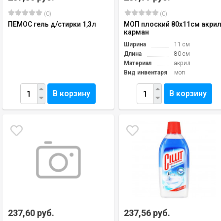
(0)
(0)
ПЕМОС гель д/стирки 1,3л
МОП плоский 80х11см акри
карман
Ширина
11 см
Длина
80 см
Материал
акрил
Вид инвентаря
моп
В корзину
В корзину
237,60 руб.
237,56 руб.