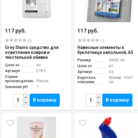
117 руб.
117 руб.
(0)
(0)
Grey Stains средство для
Навесные элементы к
осветления ковров и
буклетнице напольной, A5
текстильной обивки
Размер
30х42 см
Цена за
шт.
Цена за
шт.
Артикул
278-5
Артикул
A3
Страна-
Короткое
Размер: 15х21
производитель
Россия
описание
см
Значение pH
7
В корзину
В корзину