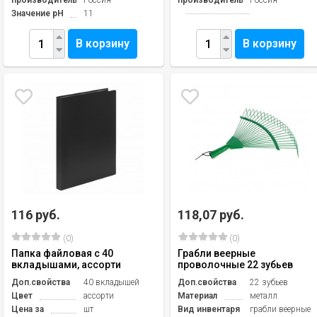
производитель
Россия
производитель
Россия
Значение pH
11
В корзину
В корзину
116 руб.
118,07 руб.
(0)
(0)
Папка файловая с 40
Грабли веерные
вкладышами, ассорти
проволочные 22 зубьев
Доп.свойства
40 вкладышей
Доп.свойства
22 зубьев
Цвет
ассорти
Материал
металл
Цена за
шт
Вид инвентаря
грабли веерные