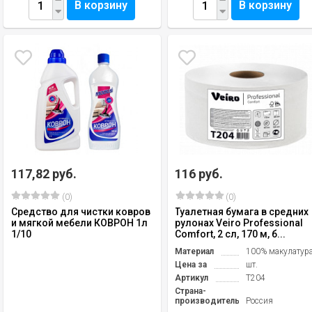
В корзину
В корзину
117,82 руб.
116 руб.
(0)
(0)
Средство для чистки ковров
Туалетная бумага в средних
и мягкой мебели КОВРОН 1л
рулонах Veiro Professional
1/10
Comfort, 2 сл, 170 м, б...
Материал
100% макулатур
Цена за
шт.
Артикул
T204
Страна-
производитель
Россия