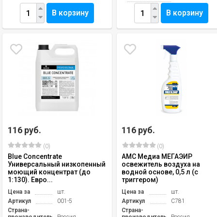
В корзину
В корзину
116 руб.
116 руб.
(0)
(0)
Blue Concentrate
АМС Медиа МЕГАЭИР
Универсальный низкопенный
освежитель воздуха на
моющий концентрат (до
водной основе, 0,5 л (с
1:130). Евро...
триггером)
Цена за
шт.
Цена за
шт.
Артикул
001-5
Артикул
С781
Страна-
Страна-