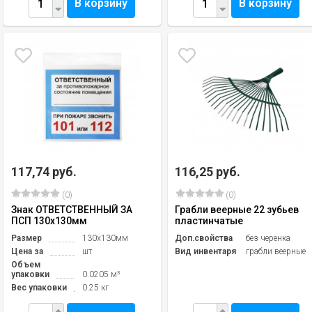
В корзину
В корзину
117,74 руб.
116,25 руб.
(0)
(0)
Знак ОТВЕТСТВЕННЫЙ ЗА
Грабли веерные 22 зубьев
ПСП 130х130мм
пластинчатые
Размер
130х130мм
Доп.свойства
без черенка
Цена за
шт
Вид инвентаря
грабли веерные
Объем
упаковки
0.0205 м³
Вес упаковки
0.25 кг