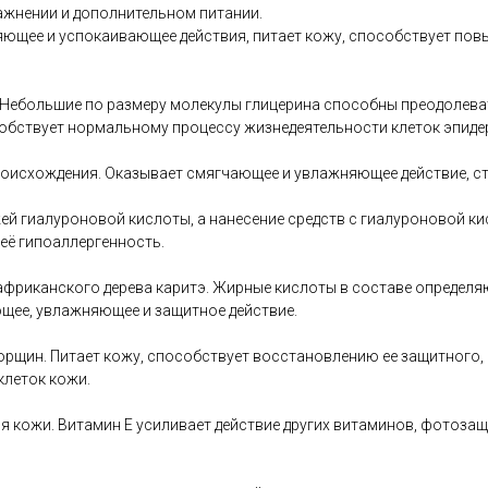
ажнении и дополнительном питании.
ющее и успокаивающее действия, питает кожу, способствует пов
 Небольшие по размеру молекулы глицерина способны преодолеват
собствует нормальному процессу жизнедеятельности клеток эпиде
оисхождения. Оказывает смягчающее и увлажняющее действие, ст
й гиалуроновой кислоты, а нанесение средств с гиалуроновой к
её гипоаллергенность.
африканского дерева каритэ. Жирные кислоты в составе определ
щее, увлажняющее и защитное действие.
орщин. Питает кожу, способствует восстановлению ее защитного,
клеток кожи.
 кожи. Витамин Е усиливает действие других витаминов, фотозащ