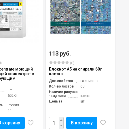
113 руб.
)
(0)
ncentrate моющий
Блокнот А5 на спирали 60л
ий концентрат с
клетка
рующим
Доп.свойства
на спирали
.
Кол-во листов
60
шт.
Наличие рисунка
652-5
- надписи
клетка
Цена за
шт
ль
Россия
11
В корзину
В корзину