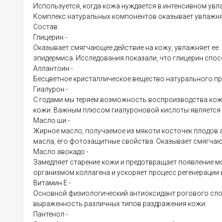
Используется, когда кожа нуждается в интенсивном увл
Комплекс натуральных компонентов оказывает увлажня
Состав:
Глицерин -
Оказывает смягчающее действие на кожу, увлажняет ее.
эпидермиса. Исследования показали, что глицерин спо
Аллантоин -
Бесцветное кристаллическое вещество натурального пр
Гиалурон -
С годами мы теряем возможность воспроизводства коже
кожи. Важным плюсом гиалуроновой кислоты является 
Масло ши -
Жирное масло, получаемое из мякоти косточек плодов 
масла, его фотозащитные свойства. Оказывает смягчаю
Масло авокадо -
Замедляет старение кожи и предотвращает появление м
организмом коллагена и ускоряет процесс регенерации 
Витамин Е -
Основной физиологический антиоксидант рогового слоя
выраженность различных типов раздражения кожи.
Пантенол -