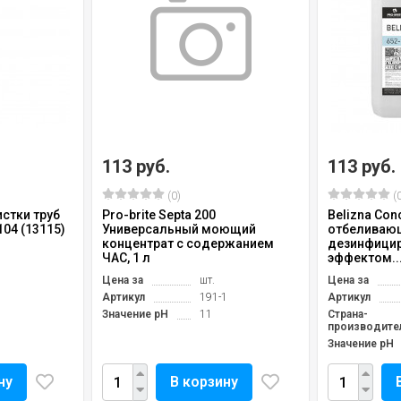
113 руб.
113 руб.
(0)
(0
стки труб
Pro-brite Septa 200
Belizna Co
104 (13115)
Универсальный моющий
отбеливающ
концентрат с содержанием
дезинфици
ЧАС, 1 л
эффектом..
Цена за
шт.
Цена за
Артикул
191-1
Артикул
Значение pH
11
Страна-
производите
Значение pH
ну
В корзину