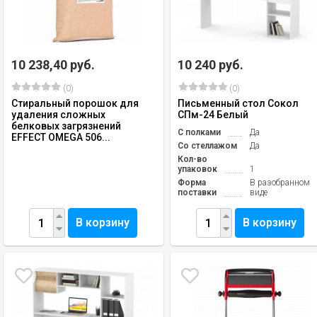
10 238,40 руб.
10 240 руб.
(0)
(0)
Стиральный порошок для
Письменный стол Сокол
удаления сложных
СПм-24 Белый
белковых загрязнений
С полками
Да
EFFECT OMEGA 506...
Со стеллажом
Да
Кол-во
упаковок
1
Форма
В разобранном
поставки
виде
В корзину
В корзину