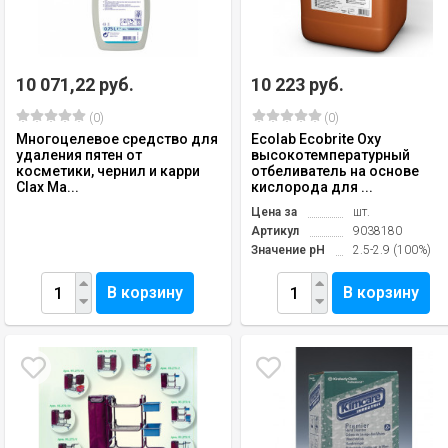
10 071,22 руб.
10 223 руб.
(0)
(0)
Многоцелевое средство для
Ecolab Ecobrite Oxy
удаления пятен от
высокотемпературный
косметики, чернил и карри
отбеливатель на основе
Clax Ma...
кислорода для ...
Цена за
шт.
Артикул
9038180
Значение pH
2.5-2.9 (100%)
В корзину
В корзину