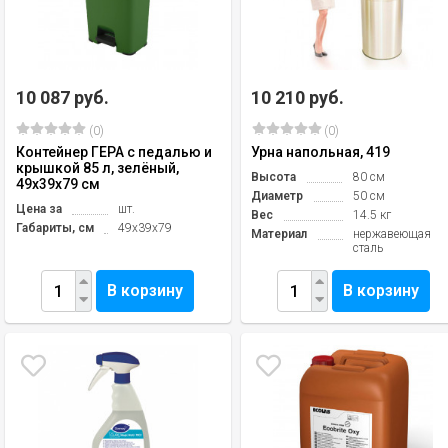
10 087 руб.
10 210 руб.
(0)
(0)
Контейнер ГЕРА с педалью и
Урна напольная, 419
крышкой 85 л, зелёный,
Высота
80 см
49х39х79 см
Диаметр
50 см
Цена за
шт.
Вес
14.5 кг
Габариты, см
49х39х79
Материал
нержавеющая
сталь
В корзину
В корзину