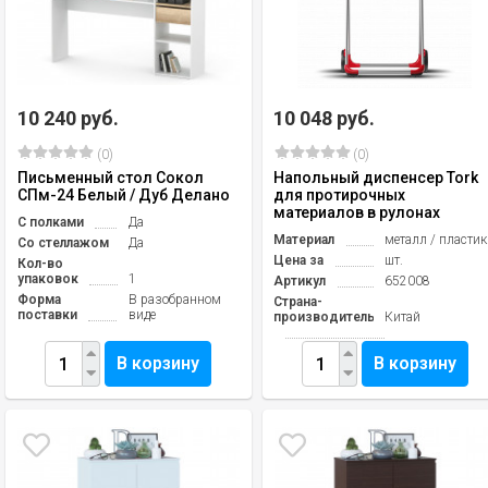
10 240 руб.
10 048 руб.
(0)
(0)
Письменный стол Сокол
Напольный диспенсер Tork
СПм-24 Белый / Дуб Делано
для протирочных
материалов в рулонах
С полками
Да
Материал
металл / пластик
Со стеллажом
Да
Цена за
шт.
Кол-во
упаковок
1
Артикул
652008
Форма
В разобранном
Страна-
поставки
виде
производитель
Китай
В корзину
В корзину