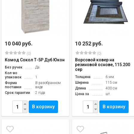
10 040 руб.
10 252 руб.
(0)
(0)
Комод Сокол Т-5Р Дуб Юкон
Ворсовой ковер на
резиновой основе, 115.200
Без ручек
Да
сер
Кол-во
Толщина
6 мм
упаковок
1
Ширина
115 см
Форма
В разобранном
поставки
виде
Длина
400 см
Срок гарантии
2 года
Цена за
шт.
В корзину
В корзину