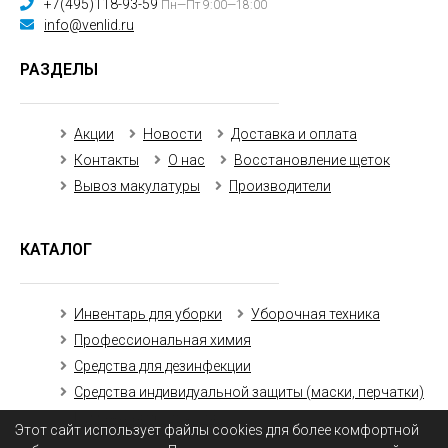
+7(495)118-93-59
Пн—Пт 9:00—18:00
info@venlid.ru
РАЗДЕЛЫ
Акции
Новости
Доставка и оплата
Контакты
О нас
Восстановление щеток
Вывоз макулатуры
Производители
КАТАЛОГ
Инвентарь для уборки
Уборочная техника
Профессиональная химия
Средства для дезинфекции
Средства индивидуальной защиты (маски, перчатки)
Бумажная продукция
Этот сайт использует файлы cookies для более комфортной