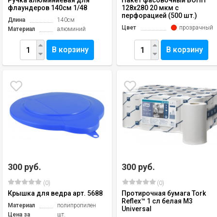
Ручка алюминиевая для
Пакет фасовочный БОПП
флаундеров 140см 1/48
128х280 20 мкм с
перфорацией (500 шт.)
Длина
140см
Цвет
прозрачный
Материал
алюминий
В корзину
В корзину
300 руб.
300 руб.
(0)
(0)
Крышка для ведра арт. 5688
Протирочная бумага Tork
Reflex™ 1 сл белая M3
Материал
полипропилен
Universal
Цена за
шт.