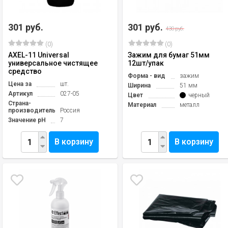
301 руб.
301 руб.
430 руб.
(0)
(0)
AXEL-11 Universal
Зажим для бумаг 51мм
универсальное чистящее
12шт/упак
средство
Форма - вид
зажим
Цена за
шт.
Ширина
51 мм
Артикул
027-05
Цвет
черный
Страна-
Материал
металл
производитель
Россия
Значение pH
7
В корзину
В корзину