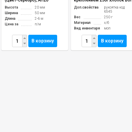
(Цвет-серебро), АП20
креплением 250г хлопок Bol
Высота
20 мм
Доп.свойства
рукоятка код
6545
Ширина
50 мм
Вес
250 г
Длина
2-6 м
Материал
х/б
Цена за
п/м
Вид инвентаря
моп
В корзину
В корзину