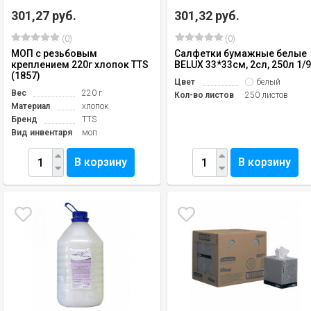
301,27 руб.
301,32 руб.
(0)
(0)
МОП с резьбовым
Салфетки бумажные белые
креплением 220г хлопок TTS
BELUX 33*33см, 2сл, 250л 1/
(1857)
Цвет
белый
Вес
220 г
Кол-во листов
250 листов
Материал
хлопок
Бренд
TTS
Вид инвентаря
моп
В корзину
В корзину