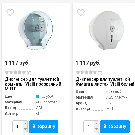
1 117 руб.
1 117 руб.
(0)
(0)
Диспенсер для туалетной
Диспенсер для туалетной
комнаты, Vialli прозрачный
бумаги в листах, Vialli белый
MJ1T
Цвет
белый
Цвет
голубой
Материал
ABS пластик
Материал
ABS пластик
Бренд
VIALLI
Бренд
VIALLI
Артикул
MJ1
Артикул
MJ1T
В корзину
В корзину