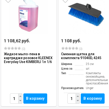
1 108,62 руб.
1 108 руб.
(0)
(0)
Жидкое мыло-пена в
Сменная щетка для
картридже розовое KLEENEX
комплекта 91040D, 4245
Everyday Use KIMBERLI 1л 1/6
Ширина
25 см
Цена за
шт.
Тип
Комплекты
окномойщика,
дополнительные
приспособления
Производитель
Unger
В корзину
В корзину