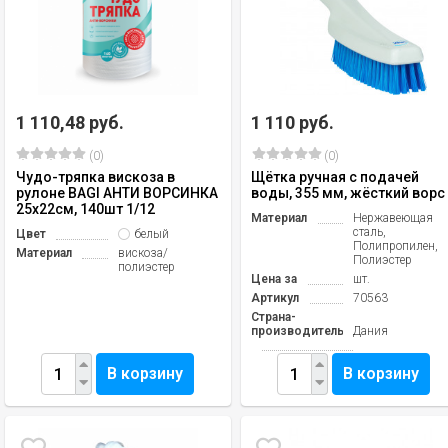
1 110,48 руб.
1 110 руб.
(0)
(0)
Чудо-тряпка вискоза в
Щётка ручная с подачей
рулоне BAGI АНТИ ВОРСИНКА
воды, 355 мм, жёсткий ворс
25х22см, 140шт 1/12
Материал
Нержавеющая
сталь,
Цвет
белый
Полипропилен,
Материал
вискоза/
Полиэстер
полиэстер
Цена за
шт.
Артикул
70563
Страна-
производитель
Дания
В корзину
В корзину