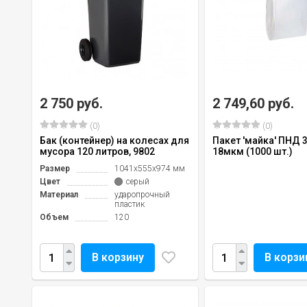
2 750 руб.
2 749,60 руб.
(0)
(0)
Бак (контейнер) на колесах для
Пакет 'майка' ПНД 
мусора 120 литров, 9802
18мкм (1000 шт.)
Размер
1041x555x974 мм
Цвет
серый
Материал
ударопрочный
пластик
Объем
120
В корзину
В корзи