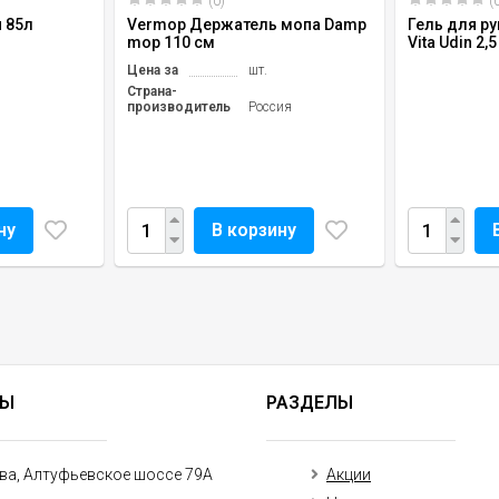
(0)
(0
 85л
Vermop Держатель мопа Damp
Гель для р
mop 110 см
Vita Udin 2,5
Цена за
шт.
Страна-
производитель
Россия
ну
В корзину
ТЫ
РАЗДЕЛЫ
ква, Алтуфьевское шоссе 79А
Акции