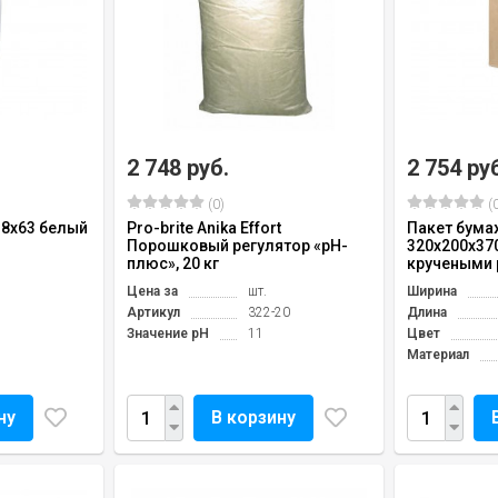
2 748 руб.
2 754 ру
(0)
(0
38х63 белый
Pro-brite Anika Effort
Пакет бум
Порошковый регулятор «рН-
320х200х37
плюс», 20 кг
кручеными р
Цена за
шт.
Ширина
Артикул
322-20
Длина
Значение pH
11
Цвет
Материал
ну
В корзину