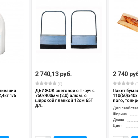
2 740,13 руб.
2 740 ру
(0)
(0
чивания
ДВИЖОК снеговой с П-ручк.
Пакет бум
,4кг 1/6
750х400мм (2,0) алюм. с
110(50)х40х
широкой планкой 12см 65Г
лого, тонир
дл...
Доп.свойств
Ширина
Длина
Цвет