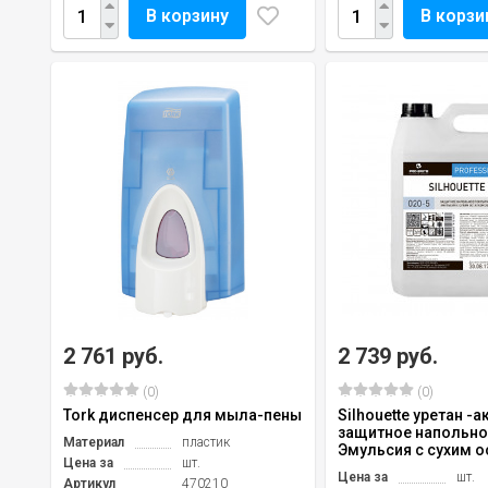
В корзину
В корзи
2 761 руб.
2 739 руб.
(0)
(0)
Tork диспенсер для мыла-пены
Silhouette уретан -
защитное напольно
Материал
пластик
Эмульсия с сухим ос
Цена за
шт.
Цена за
шт.
Артикул
470210