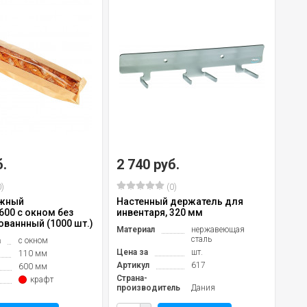
б.
2 740 руб.
)
(0)
ажный
Настенный держатель для
600 с окном без
инвентаря, 320 мм
ованнный (1000 шт.)
Материал
нержавеющая
сталь
а
с окном
Цена за
шт.
110 мм
Артикул
617
600 мм
Страна-
крафт
производитель
Дания