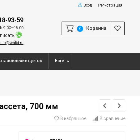
Вход
Регистрация
18-93-59
Корзина
т 9:00—18:00
0
писать
info@venlid.ru
становление щеток
Еще
ассета, 700 мм
В избранное
В сравнение