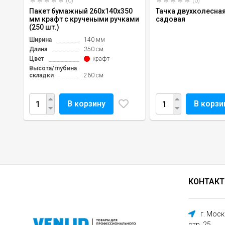
(0)
(0)
Пакет бумажный 260х140х350
Тачка двухколесная
мм крафт с кручеными ручками
садовая
(250 шт.)
Ширина
140 мм
Длина
350 см
Цвет
крафт
Высота/глубина
складки
260 см
В корзину
В корзи
КОНТАК
г. Мос
стр. 25