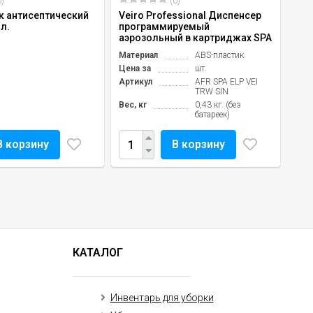
)
(0)
ук антисептический
Veiro Professional Диспенсер
 л.
программируемый
аэрозольный в картриджах SPA
Материал
ABS-пластик
Цена за
шт.
Артикул
AFR SPA ELP VEI
TRW SIN
Вес, кг
0,43 кг. (без
батареек)
В корзину
В корзину
КАТАЛОГ
Инвентарь для уборки