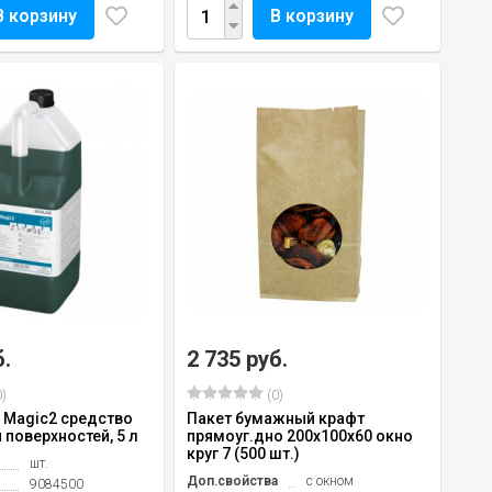
В корзину
В корзину
б.
2 735 руб.
)
(0)
x Magic2 средство
Пакет бумажный крафт
 поверхностей, 5 л
прямоуг.дно 200х100х60 окно
круг 7 (500 шт.)
шт.
Доп.свойства
с окном
9084500