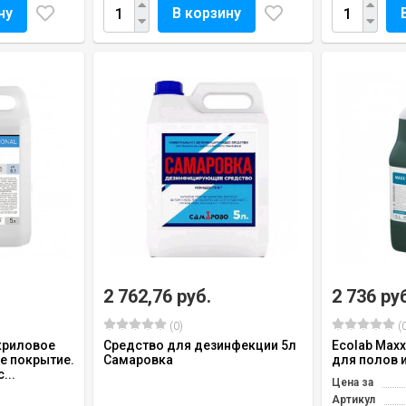
ну
В корзину
2 762,76 руб.
2 736 ру
(0)
(0
акриловое
Средство для дезинфекции 5л
Ecolab Max
е покрытие.
Самаровка
для полов и
...
Цена за
Артикул