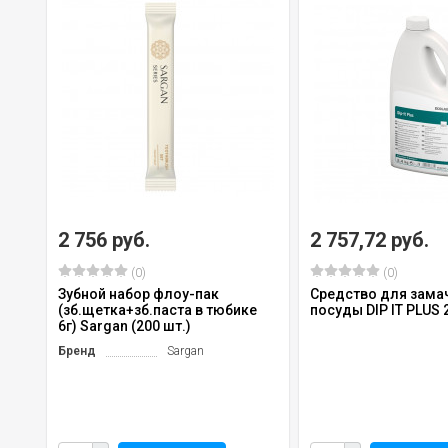
2 756 руб.
2 757,72 руб.
(0)
(0)
Зубной набор флоу-пак
Средство для зама
(зб.щетка+зб.паста в тюбике
посуды DIP IT PLUS 2
6г) Sargan (200 шт.)
Бренд
Sargan