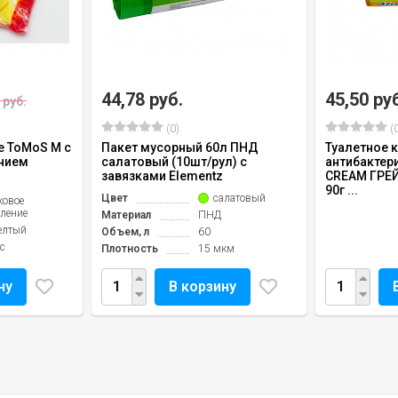
44,78 руб.
45,50 ру
 руб.
(0)
(0
е ToMoS M с
Пакет мусорный 60л ПНД
Туалетное 
нием
салатовый (10шт/рул) с
антибактер
завязками Elementz
CREAM ГРЕ
90г ...
Цвет
салатовый
ковое
ление
Материал
ПНД
елтый
Объем, л
60
кс
Плотность
15 мкм
ну
В корзину