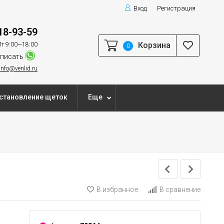
Вход
Регистрация
18-93-59
Корзина
т 9:00—18:00
0
писать
info@venlid.ru
становление щеток
Еще
В избранное
В сравнение