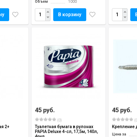
Объем
1000
ну
В корзину
45 руб.
45 руб.
(0)
(0
ая 2+
Туалетная бумага в рулонах
Крепление 
PAPIA Deluxe 4-сл, 17,5м, 140л,
Цена за
4рул