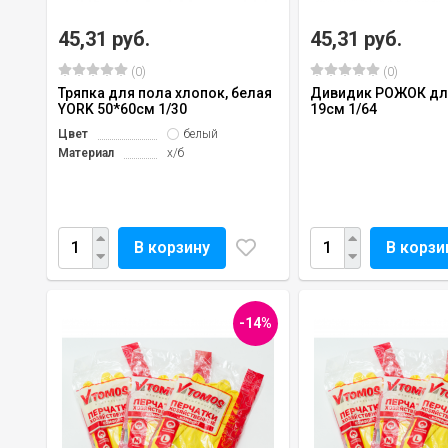
45,31 руб.
45,31 руб.
(0)
(0)
Тряпка для пола хлопок, белая
Дивидик РОЖОК дл
YORK 50*60см 1/30
19см 1/64
Цвет
белый
Материал
х/б
В корзину
В корзи
-14%