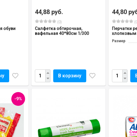
44,88 руб.
44,80 ру
(0)
(0
я обуви
Салфетка обтирочная,
Перчатки р
вафельная 40*80см 1/300
хлопковым
Размер
ну
В корзину
-9%