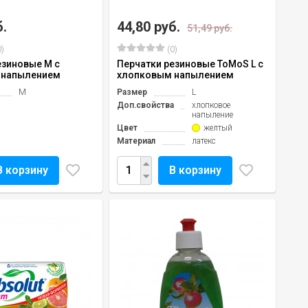
б.
44,80 руб.
51,49 руб.
)
(0)
езиновые M с
Перчатки резиновые ToMoS L с
 напылением
хлопковым напылением
M
Размер
L
Доп.свойства
хлопковое
напыление
Цвет
желтый
Материал
латекс
В корзину
В корзину