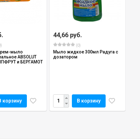
б.
44,66 руб.
)
(0)
крем-мыло
Мыло жидкое 300мл Радуга с
иальное ABSOLUT
дозатором
ЙПФРУТ и БЕРГАМОТ
В корзину
В корзину