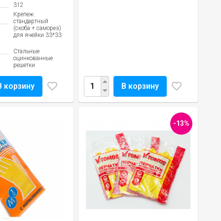
312
Крепеж:
стандартный
(скоба + саморез)
для ячейки 33*33
Стальные
оцинкованные
решетки
В корзину
В корзину
-13%