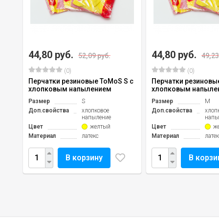
44,80 руб.
44,80 руб.
52,09 руб.
49,23
(0)
(0)
Перчатки резиновые ToMoS S с
Перчатки резиновы
хлопковым напылением
хлопковым напыле
Размер
S
Размер
M
Доп.свойства
хлопковое
Доп.свойства
хлоп
напыление
напы
Цвет
желтый
Цвет
ж
Материал
латекс
Материал
лате
В корзину
В корзи