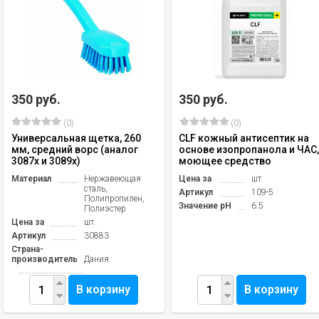
350 руб.
350 руб.
(0)
(0)
Универсальная щетка, 260
CLF кожный антисептик на
мм, средний ворс (аналог
основе изопропанола и ЧАС
3087х и 3089х)
моющее средство
Материал
Нержавеющая
Цена за
шт.
сталь,
Артикул
109-5
Полипропилен,
Значение pH
6.5
Полиэстер
Цена за
шт.
Артикул
30883
Страна-
производитель
Дания
В корзину
В корзину