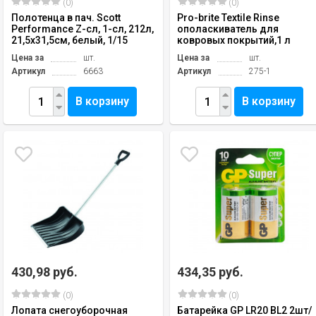
(0)
(0)
Полотенца в пач. Scott
Pro-brite Textile Rinse
Performance Z-сл, 1-сл, 212л,
ополаскиватель для
21,5х31,5см, белый, 1/15
ковровых покрытий,1 л
Цена за
шт.
Цена за
шт.
Артикул
6663
Артикул
275-1
В корзину
В корзину
430,98 руб.
434,35 руб.
(0)
(0)
Лопата снегоуборочная
Батарейка GP LR20 BL2 2шт/