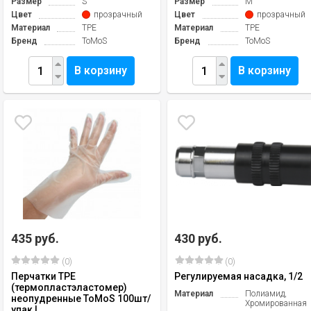
Размер
S
Размер
M
Цвет
прозрачный
Цвет
прозрачный
Материал
ТРЕ
Материал
ТРЕ
Бренд
ToMoS
Бренд
ToMoS
В корзину
В корзину
435 руб.
430 руб.
(0)
(0)
Перчатки TPE
Регулируемая насадка, 1/2
(термопластэластомер)
Материал
Полиамид,
неопудренные ToMoS 100шт/
Хромированная
упак L