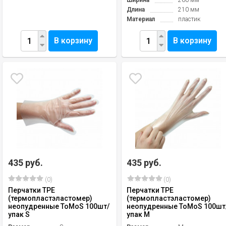
Ширина
260 мм
Длина
210 мм
Материал
пластик
В корзину
В корзину
435 руб.
435 руб.
(0)
(0)
Перчатки TPE
Перчатки TPE
(термопластэластомер)
(термопластэластомер)
неопудренные ToMoS 100шт/
неопудренные ToMoS 100шт
упак S
упак M