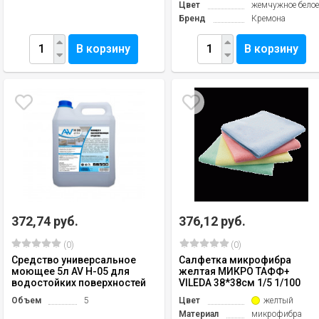
Цвет
жемчужное бело
Бренд
Кремона
В корзину
В корзину
372,74 руб.
376,12 руб.
(0)
(0)
Средство универсальное
Салфетка микрофибра
моющее 5л AV H-05 для
желтая МИКРО ТАФФ+
водостойких поверхностей
VILEDA 38*38см 1/5 1/100
Объем
5
Цвет
желтый
Материал
микрофибра