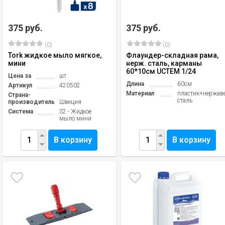
375 руб.
375 руб.
(0)
(0)
Tork жидкое мыло мягкое,
Флаундер-складная рама,
мини
нерж. сталь, карманы
60*10см UCTEM 1/24
Цена за
шт.
Длина
60см
Артикул
420502
Материал
пластик+нержа
Страна-
сталь
производитель
Швеция
Система
S2 - Жидкое
мыло мини
В корзину
В корзину