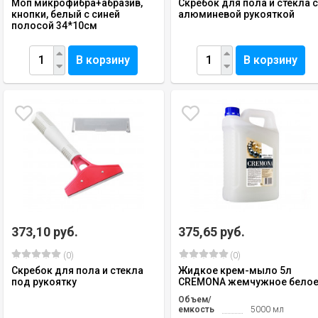
Моп микрофибра+абразив,
Скребок для пола и стекла 
кнопки, белый с синей
алюминевой рукояткой
полосой 34*10см
В корзину
В корзину
373,10 руб.
375,65 руб.
(0)
(0)
Скребок для пола и стекла
Жидкое крем-мыло 5л
под рукоятку
CREMONA жемчужное бело
Объем/
емкость
5000 мл