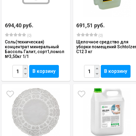
694,40 руб.
691,51 руб.
(0)
(0)
Соль(техническая)
Щелочное средство для
концентрат минеральный
уборки помещений Schtolze
Бассоль Галит, сорт1,помол
C12 3 кг
№3,50кг 1/1
В корзину
В корзину