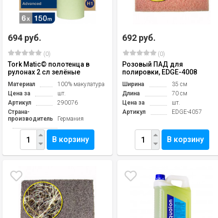
694 руб.
692 руб.
(0)
(0)
Tork Matic© полотенца в
Розовый ПАД для
рулонах 2 сл зелёные
полировки, EDGE-4008
Материал
100% макулатура
Ширина
35 см
Цена за
шт.
Длина
70 см
Артикул
290076
Цена за
шт.
Страна-
Артикул
EDGE-4057
производитель
Германия
В корзину
В корзину