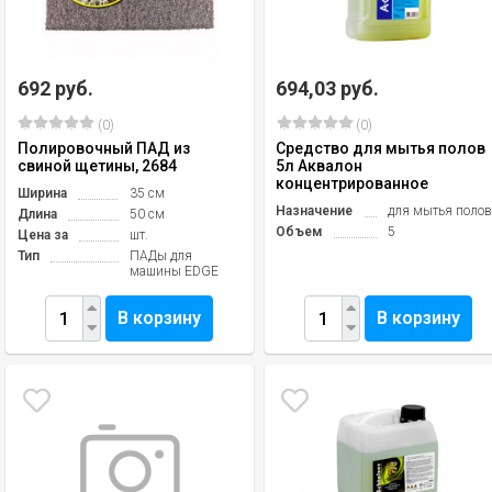
692 руб.
694,03 руб.
(0)
(0)
Полировочный ПАД из
Средство для мытья полов
свиной щетины, 2684
5л Аквалон
концентрированное
Ширина
35 см
Назначение
для мытья поло
Длина
50 см
Объем
5
Цена за
шт.
Тип
ПАДы для
машины EDGE
В корзину
В корзину