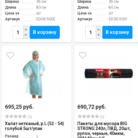
Ширина
35 см
Ширина
35 см
Длина
80 см
Длина
80 см
Цена за
шт.
Цена за
шт.
Артикул
EDGE-5002
Артикул
EDGE-5001
В корзину
В корзину
695,25 руб.
690,72 руб.
(0)
(0)
Халат нетканый, р.L (52 - 54)
Пакеты для мусора BIG
голубой 5шт/упак
STRONG 240л, ПВД, 20шт,
рулон, черные, 40мкм,
Размер
L