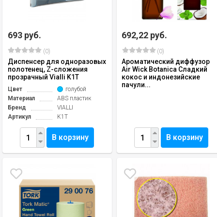
693 руб.
692,22 руб.
(0)
(0)
Диспенсер для одноразовых
Ароматический диффузор
полотенец, Z-сложения
Air Wick Botanica Сладкий
прозрачный Vialli K1T
кокос и индонезийские
пачули...
Цвет
голубой
Материал
ABS пластик
Бренд
VIALLI
Артикул
K1T
В корзину
В корзину