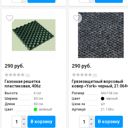
290 руб.
290 руб.
(0)
(0)
Газонная решетка
Грязезащитный ворсовый
пластиковая, 406z
ковер «York» черный, 21.064
Высота
4 см
Размер
64х104 см
Ширина
60 см
Цвет
черный
Длина
60 см
Цена за
шт.
Цвет
зеленый
Артикул
21.104ч
В корзину
В корзину