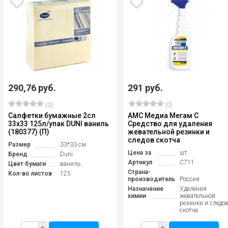
290,76 руб.
291 руб.
(0)
(0)
Салфетки бумажные 2сл
АМС Медиа Мегам С
33х33 125л/упак DUNI ваниль
Средство для удаления
(180377) (П)
жевательной резинки и
следов скотча
Размер
33*33 см
Цена за
шт.
Бренд
Duni
Артикул
С711
Цвет бумаги
ваниль
Страна-
Кол-во листов
125
производитель
Россия
Назначение
Удаления
химии
жевательной
резинки и следо
скотча