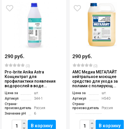
290 руб.
290 руб.
(0)
(0)
Pro-brite Anika Astra
АМС Медиа МЕГАЛАЙТ
Концентрат для
нейтральное моющее
профилактики появления
средство для ухода за
водорослей в воде...
полами с полирующ...
Цена за
шт.
Цена за
шт.
Артикул
344-1
Артикул
Н540
Страна-
Страна-
производитель
Россия
производитель
Россия
Значение pH
6
В корзину
В корзину