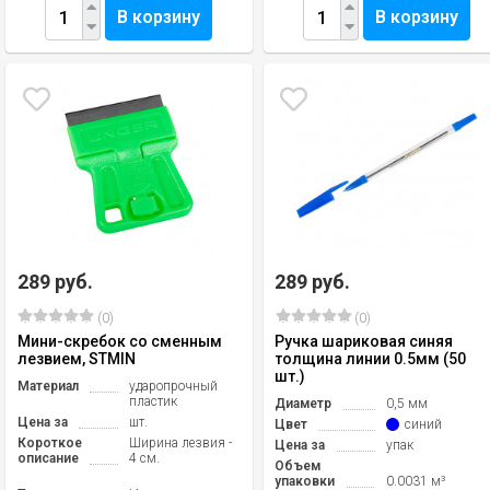
В корзину
В корзину
289 руб.
289 руб.
(0)
(0)
Мини-скребок со сменным
Ручка шариковая синяя
лезвием, STMIN
толщина линии 0.5мм (50
шт.)
Материал
ударопрочный
пластик
Диаметр
0,5 мм
Цена за
шт.
Цвет
синий
Короткое
Ширина лезвия -
Цена за
упак
описание
4 см.
Объем
упаковки
0.0031 м³