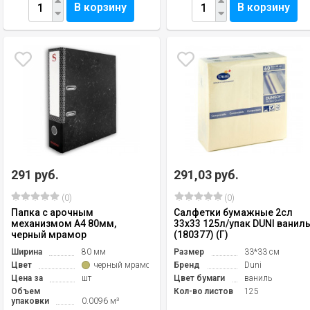
В корзину
В корзину
291 руб.
291,03 руб.
(0)
(0)
Папка с арочным
Салфетки бумажные 2сл
механизмом А4 80мм,
33х33 125л/упак DUNI ванил
черный мрамор
(180377) (Г)
Ширина
80 мм
Размер
33*33 см
Цвет
черный мрамор
Бренд
Duni
Цена за
шт
Цвет бумаги
ваниль
Объем
Кол-во листов
125
упаковки
0.0096 м³