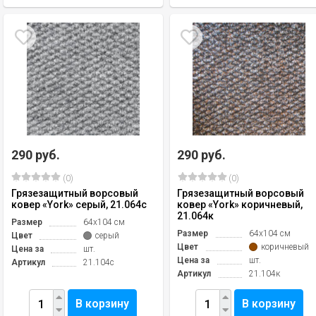
290 руб.
290 руб.
(0)
(0)
Грязезащитный ворсовый
Грязезащитный ворсовый
ковер «York» серый, 21.064с
ковер «York» коричневый,
21.064к
Размер
64х104 см
Размер
64х104 см
Цвет
серый
Цвет
коричневый
Цена за
шт.
Цена за
шт.
Артикул
21.104с
Артикул
21.104к
В корзину
В корзину