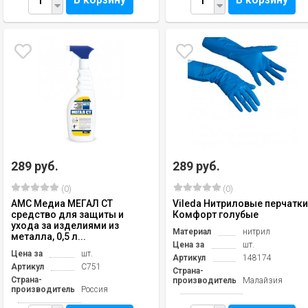
289 руб.
289 руб.
(0)
(0)
АМС Медиа МЕГАЛ СТ
Vileda Нитриловые перчатк
средство для защиты и
Комфорт голубые
ухода за изделиями из
Материал
нитрил
металла, 0,5 л...
Цена за
шт.
Цена за
шт.
Артикул
148174
Артикул
С751
Страна-
Страна-
производитель
Малайзия
производитель
Россия