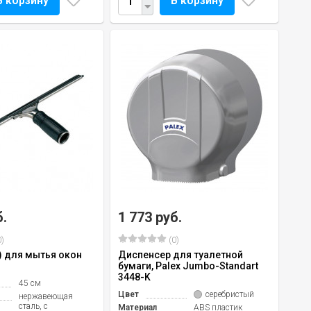
В корзину
В корзину
б.
1 773 руб.
)
(0)
) для мытья окон
Диспенсер для туалетной
бумаги, Palex Jumbo-Standart
3448-K
45 см
Цвет
серебристый
нержавеющая
сталь, с
Материал
ABS пластик