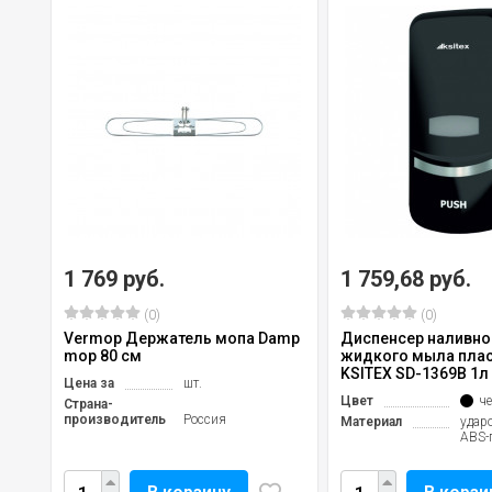
1 769 руб.
1 759,68 руб.
(0)
(0)
Vermop Держатель мопа Damp
Диспенсер наливно
mop 80 см
жидкого мыла плас
KSITEX SD-1369В 1л 
Цена за
шт.
Цвет
ч
Страна-
производитель
Россия
Материал
удар
ABS-