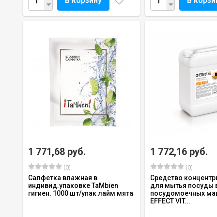
В корзину
В корзи
1 771,68 руб.
1 772,16 руб.
(0)
(0)
Салфетка влажная в
Средство концентр
индивид.упаковке TaMbien
для мытья посуды 
гигиен. 1000 шт/упак лайм мята
посудомоечных ма
EFFECT VIT...