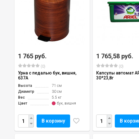
1 765 руб.
1 765,58 руб.
(0)
(0)
Урна с педалью бук, вишня,
Капсулы автомат A
637А
30*23,8г
Высота
71 см
Диаметр
30 см
Вес
5.5 кг
Цвет
бук, вишня
В корзину
В корзи