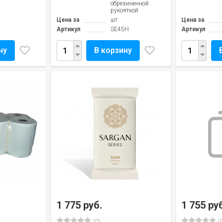
обрезиненной
рукояткой
Цена за
шт.
Цена за
Артикул
SE45H
Артикул
ну
В корзину
1 775 руб.
1 755 ру
(0)
(0