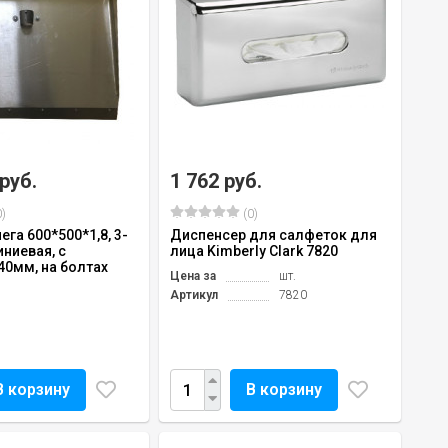
 руб.
1 762 руб.
)
(0)
ега 600*500*1,8, 3-
Диспенсер для салфеток для
ниевая, с
лица Kimberly Clark 7820
40мм, на болтах
Цена за
шт.
Артикул
7820
В корзину
В корзину