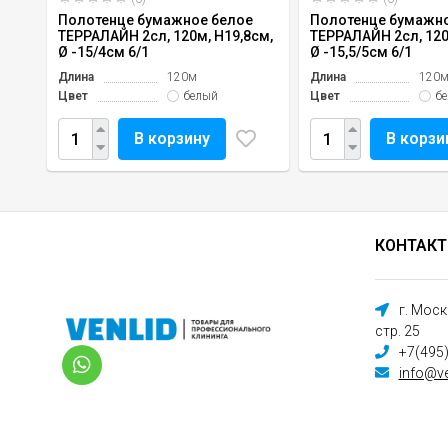
Полотенце бумажное белое
Полотенце бумажн
ТЕРРАЛАЙН 2сл, 120м, H19,8см,
ТЕРРАЛАЙН 2сл, 120
Ø -15/4см 6/1
Ø -15,5/5см 6/1
Длина
120м
Длина
120
Цвет
белый
Цвет
б
В корзину
В корзи
КОНТАК
г. Мос
стр. 25
+7(495
info@ve