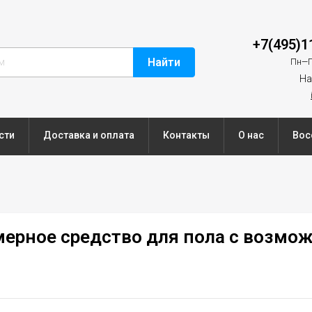
+7(495)1
Найти
Пн—П
На
сти
Доставка и оплата
Контакты
О нас
Вос
имерное средство для пола с возм