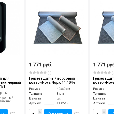
1 771 руб.
1 771 ру
(0)
(0
й для
Грязезащитный ворсовый
Грязезащит
тик, черный
ковер «Nova Nop», 11.104ч
ковер «Nova
1/1
Размер
40х60 см
Размер
ерный
Толщина
8 мм
Толщина
опрочный
Цена за
шт.
Цена за
пластик
Артикул
11.064ч
Артикул