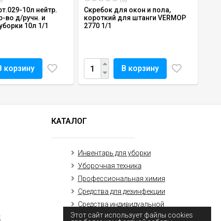
т.029-10л нейтр.
Скребок для окон и пола,
р-во д/ручн. и
короткий для штанги VERMOP
уборки 10л 1/1
2770 1/1
В корзину
В корзину
КАТАЛОГ
Инвентарь для уборки
Уборочная техника
Профессиональная химия
Средства для дезинфекции
Средства индивидуальной
защиты (маски, перчатки)
Этот сайт использует файлы cookies
к