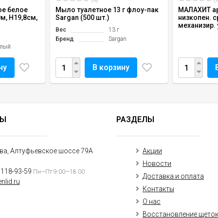
ое белое
Мыло туалетное 13 г флоу-пак
МАЛАХИТ ар
м, H19,8см,
Sargan (500 шт.)
низкопен. с
механизир. 
Вес
13 г
м
Бренд
Sargan
елый
ну
В корзину
ТЫ
РАЗДЕЛЫ
ква, Алтуфьевское шоссе 79А
Акции
Новости
)118-93-59
Пн—Пт 9:00—18:00
Доставка и оплата
nlid.ru
Контакты
О нас
Восстановление щето