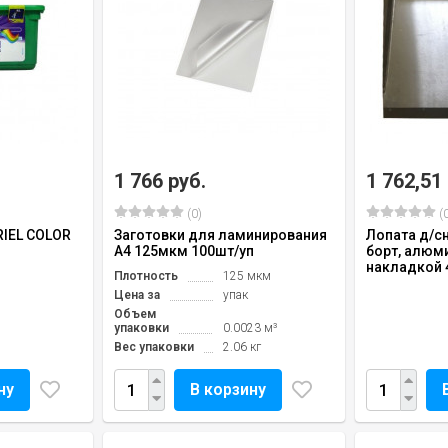
1 766 руб.
1 762,51
(0)
(0
RIEL COLOR
Заготовки для ламинирования
Лопата д/сн
А4 125мкм 100шт/уп
борт, алюми
накладкой 
Плотность
125 мкм
Цена за
упак
Объем
упаковки
0.0023 м³
Вес упаковки
2.06 кг
ну
В корзину