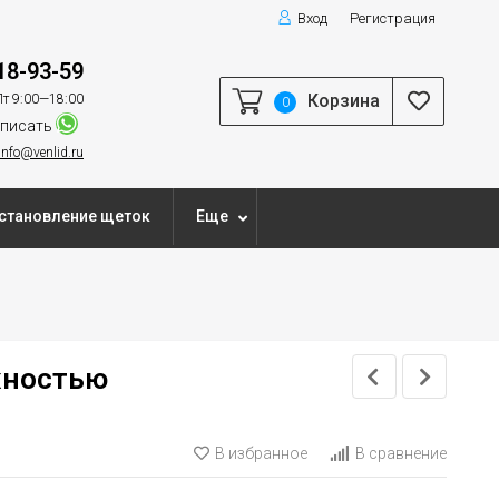
Вход
Регистрация
18-93-59
Корзина
т 9:00—18:00
0
писать
info@venlid.ru
становление щеток
Еще
ожностью
В избранное
В сравнение