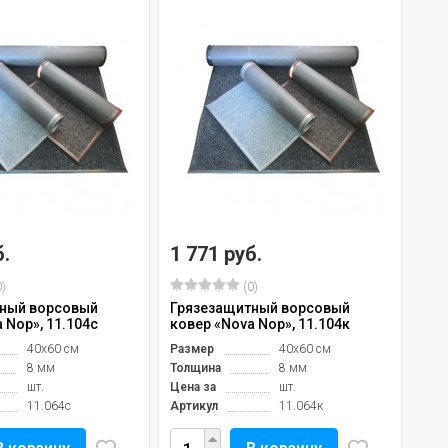
б.
1 771 руб.
)
(0)
ный ворсовый
Грязезащитный ворсовый
 Nop», 11.104с
ковер «Nova Nop», 11.104к
40х60 см
Размер
40х60 см
8 мм
Толщина
8 мм
шт.
Цена за
шт.
11.064с
Артикул
11.064к