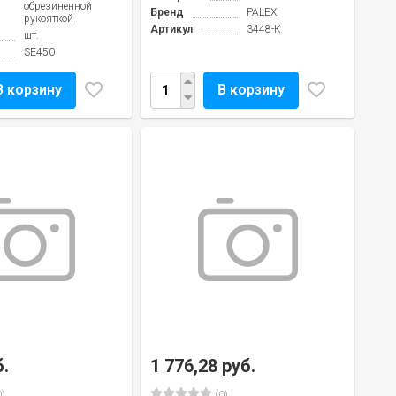
обрезиненной
Бренд
PALEX
рукояткой
Артикул
3448-К
шт.
SE450
В корзину
В корзину
б.
1 776,28 руб.
)
(0)