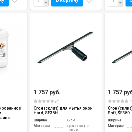
ну
В корзину
1 757 руб.
1 757 ру
(0)
(0
ированное
Сгон (склиз) для мытья окон
Сгон (склиз
в
Hard, SE35H
Soft, SE350
шина
Ширина
35 см
Ширина
Материал
нержавеющая
Материал
сталь, с