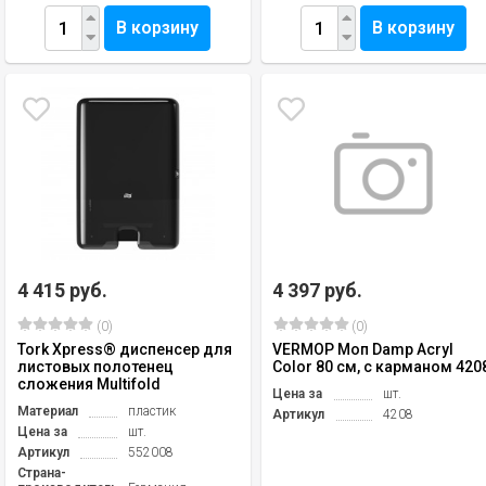
В корзину
В корзину
4 415 руб.
4 397 руб.
(0)
(0)
Tork Xpress® диспенсер для
VERMOP Моп Damp Acryl
листовых полотенец
Color 80 см, с карманом 420
сложения Multifold
Цена за
шт.
Материал
пластик
Артикул
4208
Цена за
шт.
Артикул
552008
Страна-