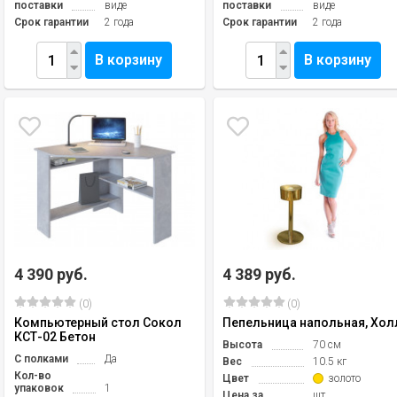
поставки
виде
поставки
виде
Срок гарантии
2 года
Срок гарантии
2 года
В корзину
В корзину
4 390 руб.
4 389 руб.
(0)
(0)
Компьютерный стол Сокол
Пепельница напольная, Хол
КСТ-02 Бетон
Высота
70 см
С полками
Да
Вес
10.5 кг
Кол-во
Цвет
золото
упаковок
1
Цена за
шт.