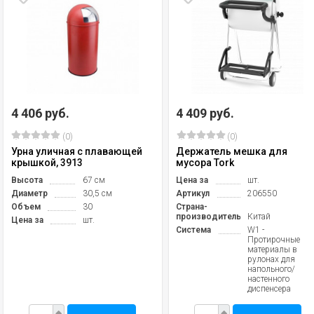
4 406 руб.
4 409 руб.
(0)
(0)
Урна уличная с плавающей
Держатель мешка для
крышкой, 3913
мусора Tork
Высота
67 см
Цена за
шт.
Диаметр
30,5 см
Артикул
206550
Объем
30
Страна-
производитель
Китай
Цена за
шт.
Система
W1 -
Протирочные
материалы в
рулонах для
напольного/
настенного
диспенсера