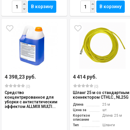
В корзину
В корзину
4 398,23 руб.
4 414 руб.
(0)
(0)
Средство
Шланг 25 м со стандартным
концентрированное для
коннектором CTHLC., NL25G
уборки с антистатическим
Длина
25 м
эффектом ALLMIX MULTI...
Цена за
шт.
Короткое
Длина: 25 м
описание
Тип
Шланги