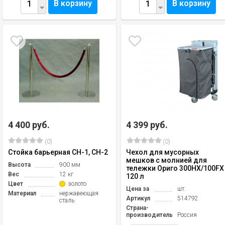
В корзину
В корзину
4 400 руб.
4 399 руб.
(0)
(0)
Стойка барьерная СН-1, СН-2
Чехол для мусорных
мешков с молнией для
Высота
900 мм
тележки Ориго 300НХ/100FX
Вес
12 кг
120 л
Цвет
золото
Цена за
шт.
Материал
нержавеющая
Артикул
514792
сталь
Страна-
производитель
Россия