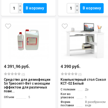
В корзину
В корзину
4 391,96 руб.
4 390 руб.
(0)
(0)
Средство для дезинфекции
Компьютерный стол Сокол
5л Триосепт-Вет с моющим
КСТ-02 Белый
эффектом для различных
С полками
Да
пове...
Кол-во
Объем
5
упаковок
1
Форма
В разобранном
поставки
виде