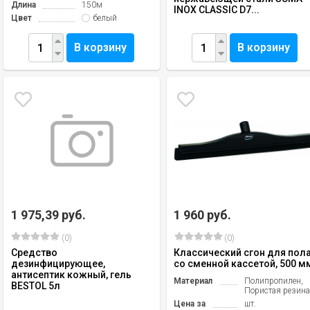
Длина
150м
INOX CLASSIC D7...
Цвет
белый
В корзину
В корзину
1 975,39 руб.
1 960 руб.
(0)
(0)
Средство
Классический сгон для пол
дезинфицирующее,
со сменной кассетой, 500 м
антисептик кожный, гель
Материал
Полипропилен,
BESTOL 5л
Пористая резин
Цена за
шт.