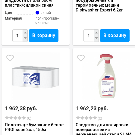
жидкости с пола 50см
посудомоечных и
пластик/силикон синяя
таромоечных машин
Dishwasher Expert 6,2кг
Цвет
синий
Материал
полипропилен,
силикон
В корзину
В корзину
1 962,38 руб.
1 962,23 руб.
(0)
(0)
Полотенце бумажное белое
Средство для полировки
PROtissue 2сл, 150м
поверхностей из
нержавеющей стали SUMA