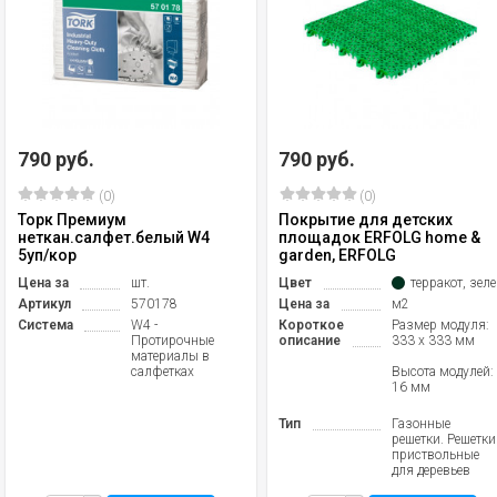
790 руб.
790 руб.
(0)
(0)
Торк Премиум
Покрытие для детских
неткан.салфет.белый W4
площадок ERFOLG home &
5уп/кор
garden, ERFOLG
Цена за
шт.
Цвет
терракот, зел
Артикул
570178
Цена за
м2
Система
W4 -
Короткое
Размер модуля:
Протирочные
описание
333 х 333 мм
материалы в
салфетках
Высота модулей:
16 мм
Тип
Газонные
решетки. Решетки
приствольные
для деревьев