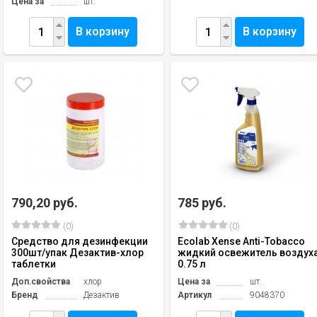
Цена за
шт.
В корзину
В корзину
790,20 руб.
785 руб.
(0)
(0)
Средство для дезинфекции
Ecolab Xense Anti-Tobacco
300шт/упак Дезактив-хлор
жидкий освежитель воздуха
таблетки
0.75 л
Доп.свойства
хлор
Цена за
шт.
Бренд
Дезактив
Артикул
9048370