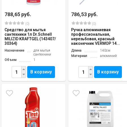
788,65 руб.
786,53 руб.
(0)
(0)
Средство для мытья
Ручка алюминиевая
сантехники 1л Dr.Schnell
профессиональная,
MILIZID KRAFTGEL (143407/
нерезьбовая, красный
30364)
наконечник VERMOP 14...
Назначение
для мытья
Длина
140см
сантехники
Материал
алюминий
Объем
1
В корзину
В корзину