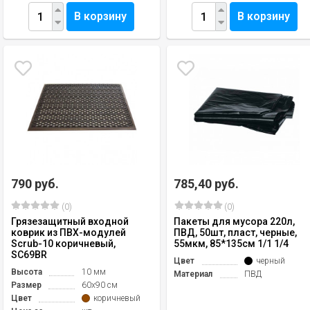
В корзину
В корзину
790 руб.
785,40 руб.
(0)
(0)
Грязезащитный входной
Пакеты для мусора 220л,
коврик из ПВХ-модулей
ПВД, 50шт, пласт, черные,
Scrub-10 коричневый,
55мкм, 85*135см 1/1 1/4
SC69BR
Цвет
черный
Высота
10 мм
Материал
ПВД
Размер
60х90 см
Цвет
коричневый