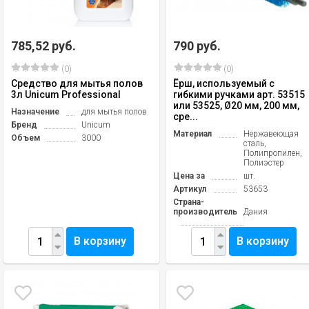
785,52 руб.
790 руб.
(0)
(0)
Средство для мытья полов
Ёрш, используемый с
3л Unicum Professional
гибкими ручками арт. 53515
или 53525, Ø20 мм, 200 мм,
Назначение
для мытья полов
сре...
Бренд
Unicum
Материал
Нержавеющая
Объем
3000
сталь,
Полипропилен,
Полиэстер
Цена за
шт.
Артикул
53653
Страна-
производитель
Дания
В корзину
В корзину