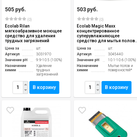
505 руб.
503 руб.
(0)
(0)
Ecolab Rilan
Ecolab Magic Maxx
мягкоабразивное моющее
концентрированное
средство для удаления
суперувлажняющее
трудных загрязнений
средство для мытья полов..
Цена за
шт.
Цена за
шт.
Артикул
3031970
Артикул
3045440
Значение pH
9.9-10.5 (100%)
Значение pH
10.1-10.6 (100%)
Назначение
Удаление
Назначение
Мытье полов и
химии
трудных
химии
поверхностей*
загрязнений
В корзину
В корзину