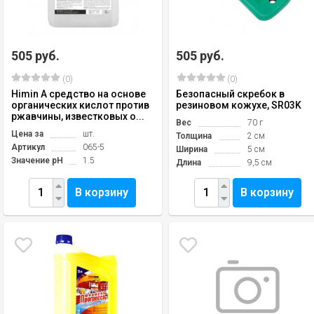
505 руб.
505 руб.
(0)
(0)
Himin A средство на основе
Безопасный скребок в
органических кислот против
резиновом кожухе, SR03K
ржавчины, известковых о...
Вес
70 г
Цена за
шт.
Толщина
2 см
Артикул
065-5
Ширина
5 см
Значение pH
1.5
Длина
9,5 см
В корзину
В корзину