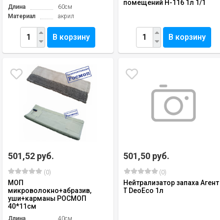
помещений Н-116 1л 1/1
Длина
60см
Материал
акрил
В корзину
В корзину
501,52 руб.
501,50 руб.
(0)
(0)
МОП
Нейтрализатор запаха Агент
микроволокно+абразив,
Т DeoEco 1л
уши+карманы РОСМОП
40*11см
Длина
40см