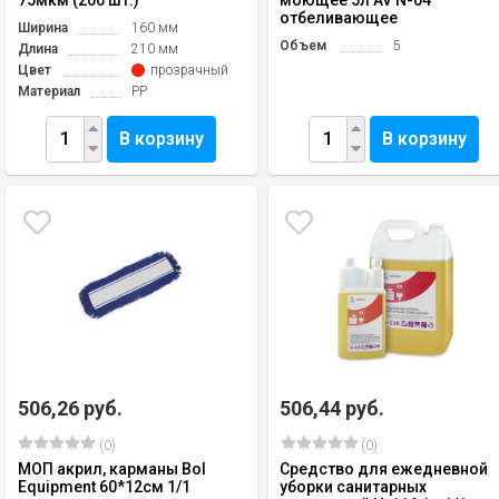
отбеливающее
Ширина
160 мм
Объем
5
Длина
210 мм
Цвет
прозрачный
Материал
PP
В корзину
В корзину
506,26 руб.
506,44 руб.
(0)
(0)
МОП акрил, карманы Bol
Средство для ежедневной
Equipment 60*12см 1/1
уборки санитарных