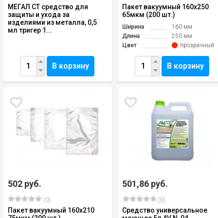
МЕГАЛ СТ средство для
Пакет вакуумный 160х250
защиты и ухода за
65мкм (200 шт.)
изделиями из металла, 0,5
Ширина
160 мм
мл тригер 1...
Длина
250 мм
Цвет
прозрачный
В корзину
В корзину
502 руб.
501,86 руб.
(0)
(0)
Пакет вакуумный 160х210
Средство универсальное
75мкм (200 шт.)
моющее 5л AV N-04