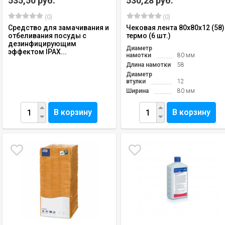
535,50 руб.
530,28 руб.
(0)
(0)
Средство для замачивания и
Чековая лента 80х80х12 (58)
отбеливания посуды с
термо (6 шт.)
дезинфицирующим
Диаметр
эффектом IPAX...
намотки
80 мм
Длина намотки
58
Диаметр
втулки
12
Ширина
80 мм
В корзину
В корзину