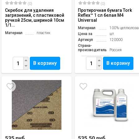
(0)
(0)
Скребок для удаления
Протирочная бумага Tork
загрязнений, с пластиковой
Reflex™ 1 сл белая М4
ручкой 25см, шириной 10см
Universal
1/1...
Материал
100% целлюлоза
Материал
пластик
Цена за
шт.
Артикул
120000
Страна-
производитель
Россия
В корзину
В корзину
535 руб.
535,50 руб.