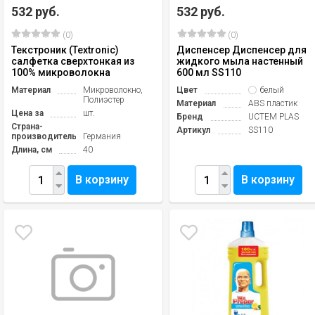
532 руб.
532 руб.
(0)
(0)
Текстроник (Textronic)
Диспенсер Диспенсер для
салфетка сверхтонкая из
жидкого мыла настенный
100% микроволокна
600 мл SS110
Материал
Микроволокно,
Цвет
белый
Полиэстер
Материал
ABS пластик
Цена за
шт.
Бренд
UCTEM PLAS
Страна-
Артикул
SS110
производитель
Германия
Длина, см
40
В корзину
В корзину