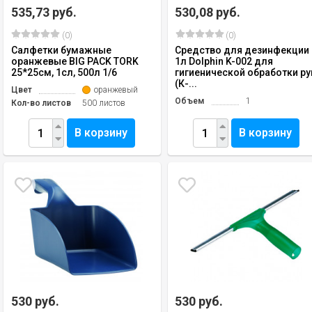
535,73 руб.
530,08 руб.
(0)
(0)
Салфетки бумажные
Средство для дезинфекции
оранжевые BIG PACK TORK
1л Dolphin K-002 для
25*25см, 1сл, 500л 1/6
гигиенической обработки ру
(К-...
Цвет
оранжевый
Объем
1
Кол-во листов
500 листов
В корзину
В корзину
530 руб.
530 руб.