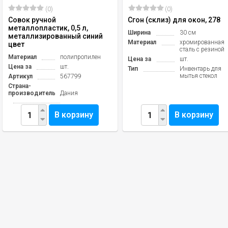
(0)
(0)
Совок ручной
Сгон (склиз) для окон, 278
металлопластик, 0,5 л,
Ширина
30 см
металлизированный синий
Материал
хромированная
цвет
сталь с резиной
Материал
полипропилен
Цена за
шт.
Цена за
шт.
Тип
Инвентарь для
мытья стекол
Артикул
567799
Страна-
производитель
Дания
В корзину
В корзину