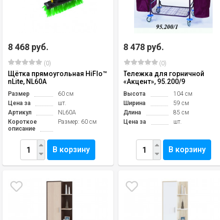
8 468 руб.
8 478 руб.
(0)
(0)
Щётка прямоугольная HiFlo™
Тележка для горничной
nLite, NL60A
«Акцент», 95.200/9
Размер
60 см
Высота
104 см
Цена за
шт.
Ширина
59 см
Артикул
NL60A
Длина
85 см
Короткое
Размер: 60 см
Цена за
шт.
описание
В корзину
В корзину