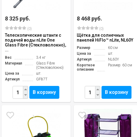
8 325 руб.
8 468 руб.
(0)
(0)
Телескопические штанги с
Щётка для солнечных
подачей воды nLite One
панелей HiFlo™ nLite, NL60Y
Glass Fibre (Стекловолокно),
Размер
60 см
...
Цена за
шт.
Вес
3.4 кг
Артикул
NL60Y
Материал
Glass Fibre
Короткое
Размер: 60 см
(Стекловолокно)
описание
Цена за
шт.
Артикул
GF87T
В корзину
В корзину