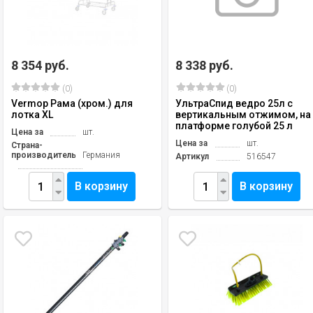
8 354 руб.
8 338 руб.
(0)
(0)
Vermop Рама (хром.) для
УльтраСпид ведро 25л с
лотка XL
вертикальным отжимом, на
платформе голубой 25 л
Цена за
шт.
Цена за
шт.
Страна-
производитель
Германия
Артикул
516547
В корзину
В корзину