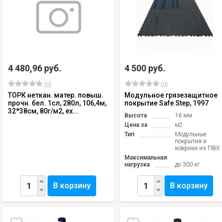
4 480,96 руб.
4 500 руб.
(0)
(0)
ТОРК неткан. матер. повыш.
Модульное грязезащитное
прочн. бел. 1сл, 280л, 106,4м,
покрытие Safe Step, 1997
32*38см, 80г/м2, ex...
Высота
16 мм
Цена за
м2
Тип
Модульные
покрытия и
коврики из ПВХ
Максимальная
нагрузка
до 300 кг
В корзину
В корзину