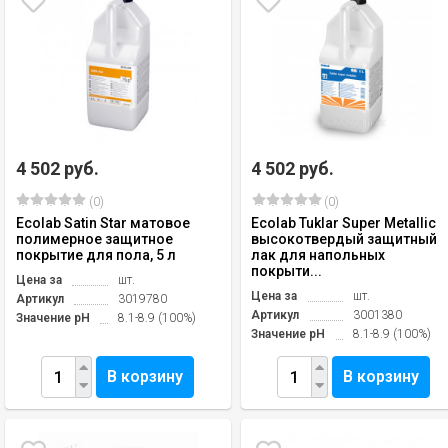
4 502 руб.
4 502 руб.
(0)
(0)
Ecolab Satin Star матовое
Ecolab Tuklar Super Metallic
полимерное защитное
высокотвердый защитный
покрытие для пола, 5 л
лак для напольных
покрыти...
Цена за
шт.
Цена за
шт.
Артикул
3019780
Артикул
3001380
Значение pH
8.1-8.9 (100%)
Значение pH
8.1-8.9 (100%)
В корзину
В корзину