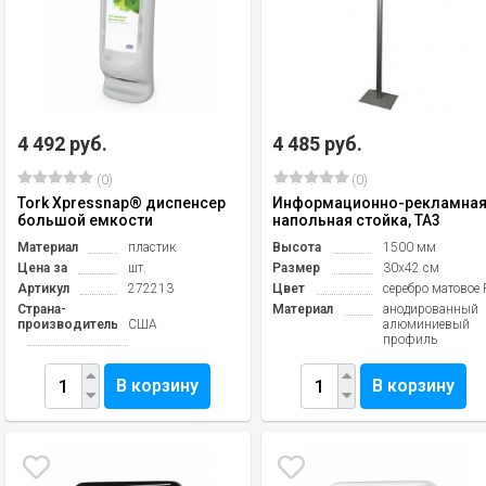
4 492 руб.
4 485 руб.
(0)
(0)
Tork Xpressnap® диспенсер
Информационно-рекламна
большой емкости
напольная стойка, ТА3
Материал
пластик
Высота
1500 мм
Цена за
шт.
Размер
30х42 см
Артикул
272213
Цвет
серебро матовое
Страна-
Материал
анодированный
производитель
США
алюминиевый
профиль
В корзину
В корзину