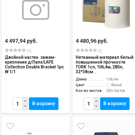
4 497,94 руб.
4 480,96 руб.
(0)
(0)
Двойной настен. зажим-
Нетканный материал белый
крепление д/Лапэ/LAPE
повышенной прочности
Collection Double Bracket 1pc
TORK 1сл, 106,4м, 280л,
W 1/1
32*38см...
Длина
106,4м
Цвет
белый
Кол-во листов
280 листов
В корзину
В корзину