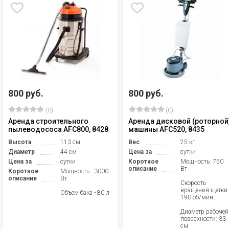
800 руб.
800 руб.
(0)
(0)
Аренда строительного
Аренда дисковой (роторной
пылеводососа AFC800, 8428
машины AFC520, 8435
Высота
113 см
Вес
25 кг
Диаметр
44 см
Цена за
сутки
Цена за
сутки
Короткое
Мощность: 750
описание
Вт
Короткое
Мощность - 3000
описание
Вт
Скорость
вращения щетки
Объем бака - 80 л
190 об/мин
Диаметр рабочей
поверхности: 33
см