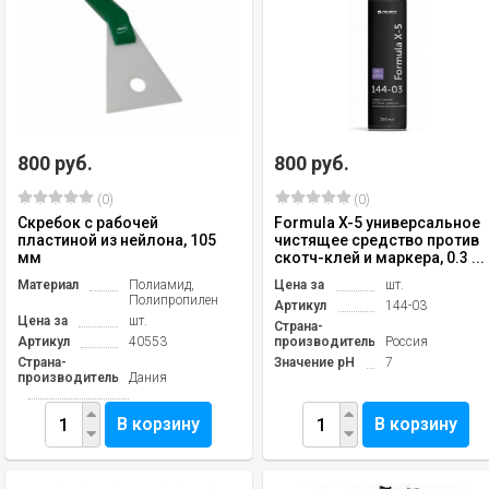
800 руб.
800 руб.
(0)
(0)
Скребок с рабочей
Formula X-5 универсальное
пластиной из нейлона, 105
чистящее средство против
мм
скотч-клей и маркера, 0.3 ...
Материал
Полиамид,
Цена за
шт.
Полипропилен
Артикул
144-03
Цена за
шт.
Страна-
Артикул
40553
производитель
Россия
Страна-
Значение pH
7
производитель
Дания
В корзину
В корзину