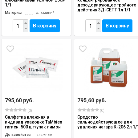
алюминиевый VERMOP 25см
концентрированное
1/1
дезодорирующее тройного
действия 3Д-СЕПТ 1л 1/1
Материал
алюминий
В корзину
В корзину
795,60 руб.
795,60 руб.
(0)
(0)
Салфетка влажная в
Средство
индивид.упаковке TaMbien
сильнодействующее для
гигиен. 500 шт/упак лимон
удаления нагара К-206 2л 1/
Доп.свойства
влажные