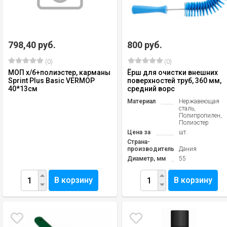
798,40 руб.
800 руб.
(0)
(0)
МОП х/б+полиэстер, карманы
Ёрш для очистки внешних
Sprint Plus Basic VERMOP
поверхностей труб, 360 мм,
40*13см
средний ворс
Материал
Нержавеющая
сталь,
Полипропилен,
Полиэстер
Цена за
шт.
Страна-
производитель
Дания
Диаметр, мм
55
В корзину
В корзину