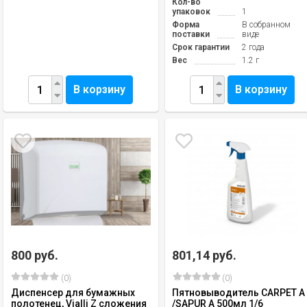
Кол-во
упаковок
1
Форма
В собранном
поставки
виде
Срок гарантии
2 года
Вес
1.2 г
В корзину
В корзину
800 руб.
801,14 руб.
(0)
(0)
Диспенсер для бумажных
Пятновыводитель CARPET A
полотенец, Vialli Z сложения
/SAPUR A 500мл 1/6