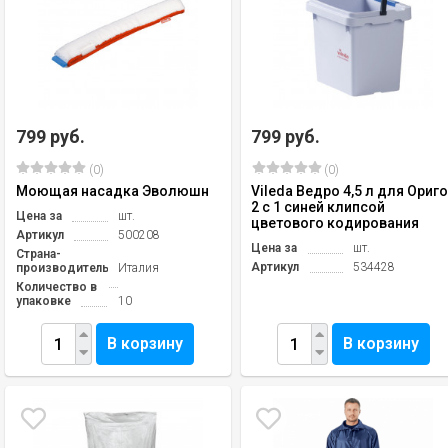
799 руб.
799 руб.
(0)
(0)
Моющая насадка Эволюшн
Vileda Ведро 4,5 л для Ориг
2 с 1 синей клипсой
Цена за
шт.
цветового кодирования
Артикул
500208
Цена за
шт.
Страна-
Артикул
534428
производитель
Италия
Количество в
упаковке
10
В корзину
В корзину