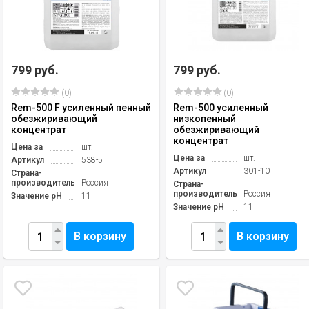
799 руб.
799 руб.
(0)
(0)
Rem-500 F усиленный пенный
Rem-500 усиленный
обезжиривающий
низкопенный
концентрат
обезжиривающий
концентрат
Цена за
шт.
Цена за
шт.
Артикул
538-5
Артикул
301-10
Страна-
производитель
Россия
Страна-
производитель
Россия
Значение pH
11
Значение pH
11
В корзину
В корзину