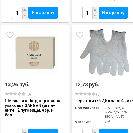
В корзину
В корзину
13,26 руб.
12,73 руб.
(0)
(0)
Швейный набор, картонная
Перчатки х/б 7,5 класс 4 нит
упаковка SARGAN (игла+
Доп.свойства
7,5 класс, ХБ
нити+ 2 пуговицы, чер. и
85%, п/э 15%,
бел....
вес 31-33 гр
Материал
х/б