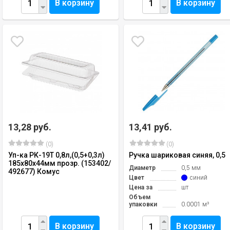
В корзину
В корзину
13,28 руб.
13,41 руб.
(0)
(0)
Уп-ка РК-19Т 0,8л,(0,5+0,3л)
Ручка шариковая синяя, 0,5
185х80х44мм прозр. (153402/
Диаметр
0,5 мм
492677) Комус
Цвет
синий
Цена за
шт
Объем
упаковки
0.0001 м³
В корзину
В корзину