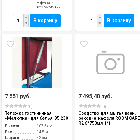
+ функция
воздуходувки
В корзину
В корзину
7 551 руб.
7 495,40 руб.
(0)
(0)
Тележка гостиничная
Средство для мытья ванн,
«Малютка» для белья, 95.230
раковин, кафеля ROOM CAR
R2 6*750мл 1/1
Высота
107,5 см
Вес
14.5 кг
Ширина
42 см