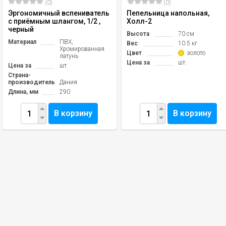
(0)
(0)
Эргономичный вспениватель
Пепельница напольная,
с приёмным шлангом, 1/2 ,
Холл-2
черный
Высота
70 см
Материал
ПВХ,
Вес
10.5 кг
Хромированная
Цвет
золото
латунь
Цена за
шт.
Цена за
шт.
Страна-
производитель
Дания
Длина, мм
290
В корзину
В корзину