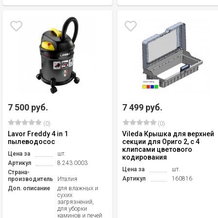
7 500 руб.
7 499 руб.
(0)
(0)
Lavor Freddy 4 in 1
Vileda Крышка для верхней
пылеводосос
секции для Ориго 2, с 4
клипсами цветового
Цена за
шт.
кодирования
Артикул
8.243.0003
Цена за
шт.
Страна-
Артикул
160816
производитель
Италия
Доп. описание
для влажных и
сухих
загрязнений,
для уборки
каминов и печей