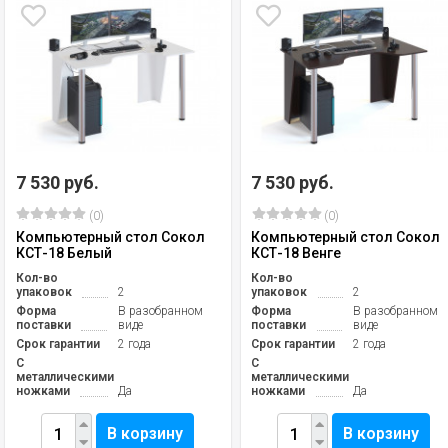
7 530 руб.
7 530 руб.
(0)
(0)
Компьютерный стол Сокол
Компьютерный стол Сокол
КСТ-18 Белый
КСТ-18 Венге
Кол-во
Кол-во
упаковок
2
упаковок
2
Форма
В разобранном
Форма
В разобранном
поставки
виде
поставки
виде
Срок гарантии
2 года
Срок гарантии
2 года
С
С
металлическими
металлическими
ножками
Да
ножками
Да
В корзину
В корзину