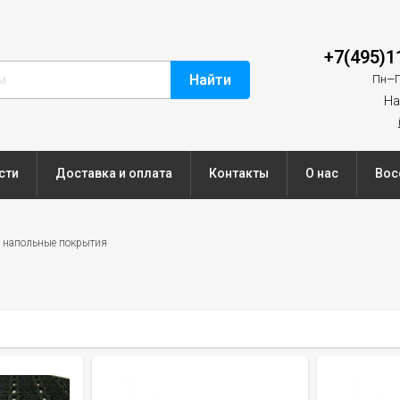
+7(495)1
Найти
Пн—П
На
сти
Доставка и оплата
Контакты
О нас
Вос
 напольные покрытия