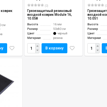
(0)
(0
 коврик
Грязезащитный резиновый
Грязезащит
входной коврик Module 16,
входной ков
10.058
10.051
Высота
16 мм
Высота
0 см
Размер
50х80 см
Размер
г
Цвет
черный
Цвет
на
Материал
резина
Материал
ну
В корзину