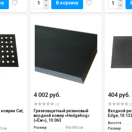
ну
В корзину
4 002 руб.
404 руб.
(0)
(0
коврик Cat,
Грязезащитный резиновый
Входной ре
входной ковер «Hedgehog»
Edge, 10.13
(«Ёж»), 10.063
Высота
Размер
90х180 см
0 см
Размер