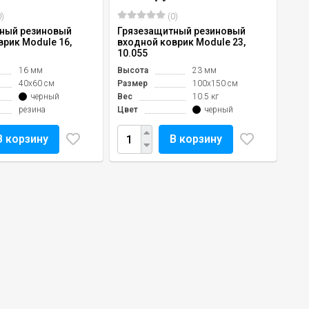
)
(0)
ный резиновый
Грязезащитный резиновый
рик Module 16,
входной коврик Module 23,
10.055
16 мм
Высота
23 мм
40х60 см
Размер
100х150 см
черный
Вес
10.5 кг
резина
Цвет
черный
В корзину
В корзину