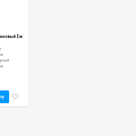
зиновый Ёж
м
см
ерный
на
ну