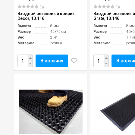
(0)
(0)
Входной резиновый коврик
Входной резиновый
Decor, 10.116
Grate, 10.146
Высота
8 мм
Высота
8 мм
Размер
45х75 см
Размер
40х6
Вес
2 кг
Вес
1.7 к
Материал
резина
Материал
рези
В корзину
В корзи