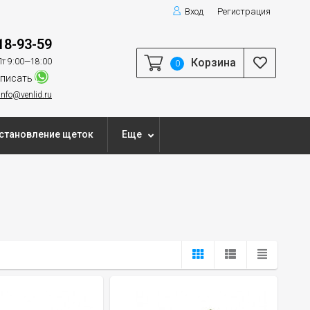
Вход
Регистрация
18-93-59
Корзина
т 9:00—18:00
0
писать
info@venlid.ru
становление щеток
Еще