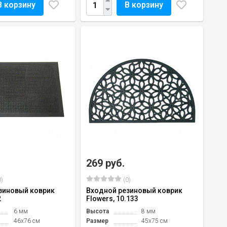
В корзину
В корзину
269 руб.
)
(0)
зиновый коврик
Входной резиновый коврик
2
Flowers, 10.133
6 мм
Высота
8 мм
46х76 см
Размер
45х75 см