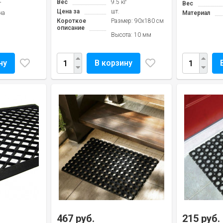
Вес
9.5 кг
г
Вес
Цена за
шт.
на
Материал
Короткое
Размер: 90х180 см
описание
Высота: 10 мм
ну
В корзину
467 руб.
215 руб.