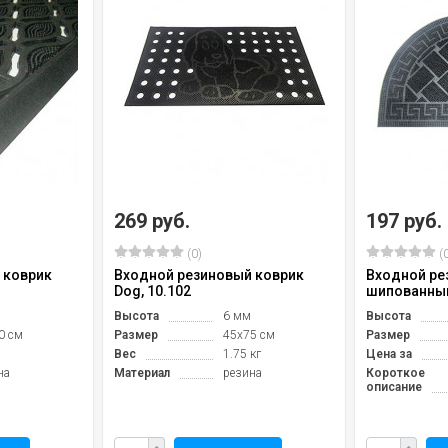
269 руб.
197 руб.
(0)
(0
 коврик
Входной резиновый коврик
Входной ре
Dog, 10.102
шипованный
Высота
6 мм
Высота
0 см
Размер
45х75 см
Размер
Вес
1.75 кг
Цена за
на
Материал
резина
Короткое
описание