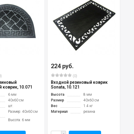
224 руб.
)
(0)
зиновый
Входной резиновый коврик
 коврик, 10.071
Sonata, 10.121
6 мм
Высота
8 мм
40x60 см
Размер
40х60 см
шт.
Вес
1.4 кг
Размер: 40x60 см
Материал
резина
Высота: 6 мм