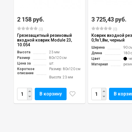
2 158 руб.
3 725,43 руб.
(0)
(0)
Грязезащитный резиновый
Коврик входной ре
входной коврик Module 23,
0,9х1,8м, черный
10.054
Ширина
90 с
Высота
23 мм
Длина
180 
Размер
80х120 см
Цвет
ч
Цена за
шт.
Материал
рези
Короткое
Размер: 80х120 см
описание
Высота: 23 мм
В корзину
В корзи