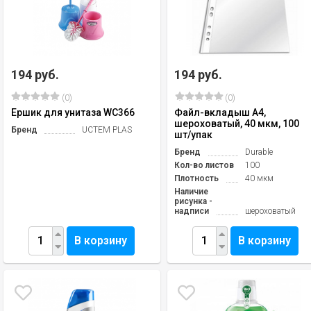
194 руб.
194 руб.
(0)
(0)
Ершик для унитаза WC366
Файл-вкладыш А4,
шероховатый, 40 мкм, 100
Бренд
UCTEM PLAS
шт/упак
Бренд
Durable
Кол-во листов
100
Плотность
40 мкм
Наличие
рисунка -
надписи
шероховатый
В корзину
В корзину