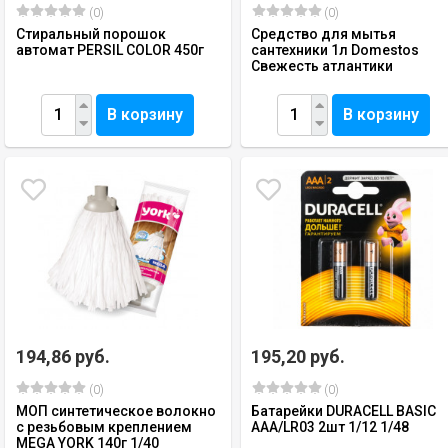
(0)
(0)
Стиральный порошок
Средство для мытья
автомат PERSIL COLOR 450г
сантехники 1л Domestos
Свежесть атлантики
В корзину
В корзину
194,86 руб.
195,20 руб.
(0)
(0)
МОП синтетическое волокно
Батарейки DURACELL BASIC
с резьбовым креплением
ААA/LR03 2шт 1/12 1/48
MEGA YORK 140г 1/40