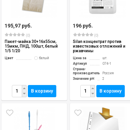
195,97 руб.
196 руб.
(0)
(0)
Пакет-майка 30+16х55см,
Silan концентрат против
15мкм, ПНД, 100шт, белый
известковых отложений и
1/5 1/20
ржавчины
Цвет
белый
Цена за
шт.
Артикул
074-1
Страна-
производитель
Россия
Значение pH
2
В корзину
В корзину