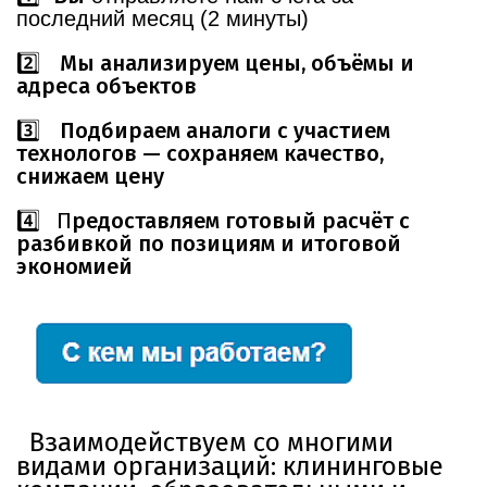
последний месяц (2 минуты)
Мы
анализируем
цены,
объёмы
и
2️⃣
адреса
объектов
Подбираем
аналоги
с
участием
3️⃣
технологов
— сохраняем
качество,
снижаем
цену
4️⃣ П
редоставляем
готовый расчёт с
разбивкой по позициям и итоговой
экономией
Взаимодействуем со многими
видами организаций: клининговые