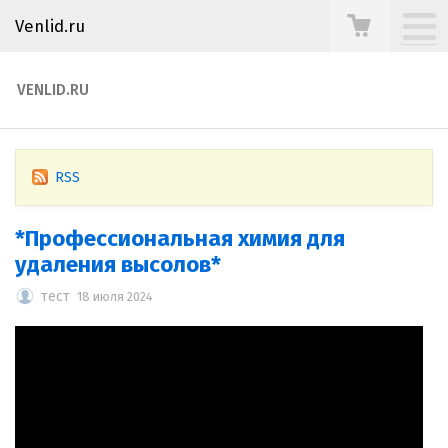
Venlid.ru
VENLID.RU
RSS
*Профессиональная химия для
удаления высолов*
тест
18 июля 2024