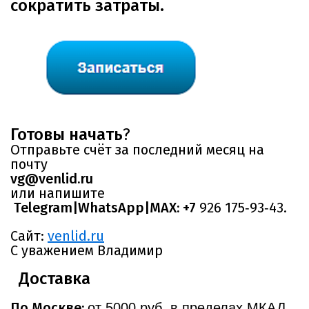
сократить затраты.
Готовы
начать
?
Отправьте
счёт
за
последний
месяц
на
почту
vg@venlid.ru
или
напишите
Telegram|
WhatsApp|MAX:
+7
926
175‑93‑43
.
Сайт:
venlid.ru
С уважением Владимир
Доставка
По Москве:
от 5000 руб. в пределах МКАД