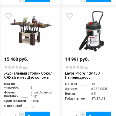
15 460 руб.
14 991 руб.
(0)
(0)
Журнальный столик Сокол
Lavor Pro Windy 130 IF
СЖ-2 Венге / Дуб сонома
Пылеводосос
Кол-во
Цена за
шт.
упаковок
2
Артикул
8.250.0001
Форма
В разобранном
Вес, кг
8.5
поставки
виде
Габариты, см
37х37х71
Срок гарантии
2 года
С полочкой
Да