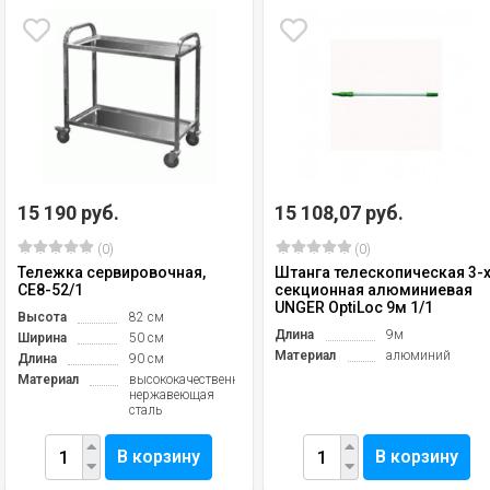
15 190 руб.
15 108,07 руб.
(0)
(0)
Тележка сервировочная,
Штанга телескопическая 3-
CE8-52/1
секционная алюминиевая
UNGER OptiLoc 9м 1/1
Высота
82 см
Длина
9м
Ширина
50 см
Материал
алюминий
Длина
90 см
Материал
высококачественная
нержавеющая
сталь
В корзину
В корзину