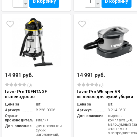
В корзину
В корзину
14 991 руб.
14 991 руб.
(0)
(0)
Lavor Pro TRENTA XE
Lavor Pro Whisper V8
пылеводосос
пылесос для сухой уборки
Цена за
шт.
Цена за
шт.
Артикул
8.228.0006
Артикул
8.214.0501
Страна-
Доп. описание
широкая
производитель
Италия
комплектация,
малошумный (з
Доп. описание
для влажных и
счет тихого
сухих
электродвигател
загрязнений,