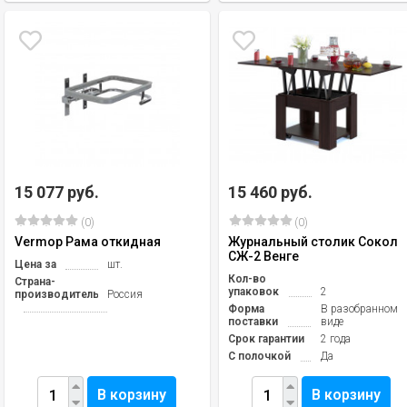
15 077 руб.
15 460 руб.
(0)
(0)
Vermop Рама откидная
Журнальный столик Сокол
СЖ-2 Венге
Цена за
шт.
Кол-во
Страна-
упаковок
2
производитель
Россия
Форма
В разобранном
поставки
виде
Срок гарантии
2 года
С полочкой
Да
В корзину
В корзину