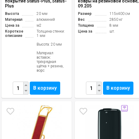
покрытие Status-Plus, Status-
ковры на резиновой основе,
Plus
09.205
Высота
20 мм
Размер
115х400 см
Материал
алюминий
Вес
2850 кг
Цена за
м2
Толщина
8 мм
Короткое
Толщина стенки:
Цена за
шт.
описание
1 мм
Высота: 20 мм
Материал
вставок:
трёхрядная
щётка + резина,
ворс
В корзину
В корзину