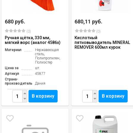
680 руб.
680,11 руб.
(0)
(0)
Ручная щётка, 330 мм,
Кислотный
мягкий ворс (аналог 4586х)
пятновыводитель MINERAL
REMOVER 600мл курок
Материал
Нержавеющая
сталь,
Полипропилен,
Полиэстер
Цена за
шт.
Артикул
45877
Страна-
производитель
Дания
В корзину
В корзину