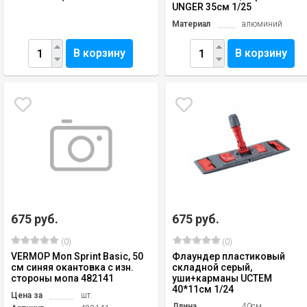
UNGER 35см 1/25
Материал
алюминий
В корзину
В корзину
675 руб.
675 руб.
(0)
(0)
VERMOP Моп Sprint Basic, 50
Флаундер пластиковый
см синяя окантовка с изн.
складной серый,
стороны мопа 482141
уши+карманы UCTEM
40*11см 1/24
Цена за
шт.
Длина
40см